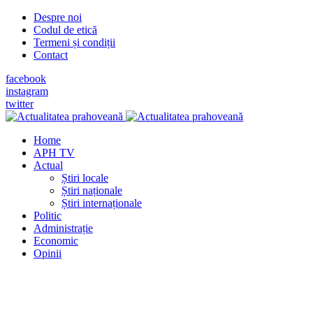
Despre noi
Codul de etică
Termeni și condiții
Contact
facebook
instagram
twitter
Home
APH TV
Actual
Știri locale
Știri naționale
Știri internaționale
Politic
Administrație
Economic
Opinii