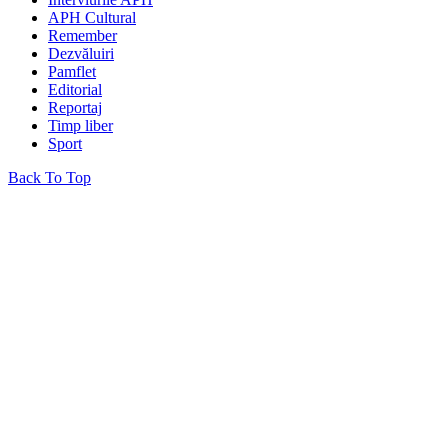
APH Cultural
Remember
Dezvăluiri
Pamflet
Editorial
Reportaj
Timp liber
Sport
Back To Top