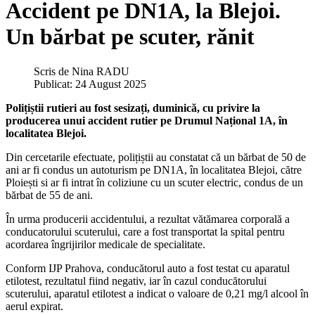
Accident pe DN1A, la Blejoi.
Un bărbat pe scuter, rănit
Scris de
Nina RADU
Publicat: 24 August 2025
Polițiștii rutieri au fost sesizați, duminică, cu privire la
producerea unui accident rutier pe Drumul Național 1A, în
localitatea Blejoi.
Din cercetarile efectuate, polițiștii au constatat că un bărbat de 50 de
ani ar fi condus un autoturism pe DN1A, în localitatea Blejoi, către
Ploiești si ar fi intrat în coliziune cu un scuter electric, condus de un
bărbat de 55 de ani.
În urma producerii accidentului, a rezultat vătămarea corporală a
conducatorului scuterului, care a fost transportat la spital pentru
acordarea îngrijirilor medicale de specialitate.
Conform IJP Prahova, conducătorul auto a fost testat cu aparatul
etilotest, rezultatul fiind negativ, iar în cazul conducătorului
scuterului, aparatul etilotest a indicat o valoare de 0,21 mg/l alcool în
aerul expirat.