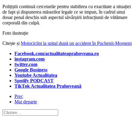
Polițiștii continuă cercetarile pentru stabilirea cu exactitate a situației
de fapt și dispunerea măsurilor legale ce se impun, în cadrul unui
dosar penal deschis sub aspectul săvârșirii infracțiunii de vătămare
corporală din culpă.
Foto ilustrație
Citește și
Motociclist la spital după un accident în Puchenii-Moșneni
Facebook.com/actualitateaprahoveana.ro
instagram.com
twitter.com
Google Business
Youtube Actualitatea
Spotify PODCAST
TikTok Actualitatea Prahoveană
Prec
Mai departe