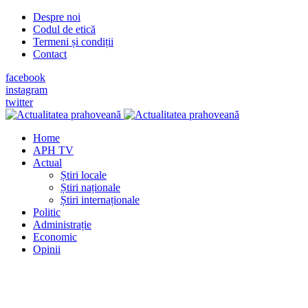
Despre noi
Codul de etică
Termeni și condiții
Contact
facebook
instagram
twitter
Home
APH TV
Actual
Știri locale
Știri naționale
Știri internaționale
Politic
Administrație
Economic
Opinii