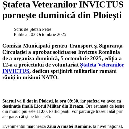
Ștafeta Veteranilor INVICTUS
pornește duminică din Ploiești
Scris de
Ștefan Petre
Publicat: 03 Octombrie 2025
Comisia Municipală pentru Transport și Siguranța
Circulației a aprobat solicitarea Invictus România
de a organiza duminică,
5 octombrie 2025
,
ediția a
12-a a proiectului de voluntariat
Ștafeta Veteranilor
INVICTUS
, dedicat sprijinirii militarilor români
răniți în misiuni NATO
.
Startul va fi dat în Ploiești, la ora 09:30, iar ștafeta va avea ca
destinație finală Liceul Militar din Breaza.
Ora estimată de ieșire
din municipiu este 11:00. Participanții vor parcurge traseul atât prin
alergare, cât și pe bicicletă.
Evenimentul marchează
Ziua Armatei Române
, la nivel național,