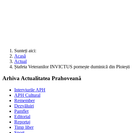
Sunteți aici:
Acasă
Actual
Ștafeta Veteranilor INVICTUS pornește duminică din Ploiești
Arhiva Actualitatea Prahoveană
Interviurile APH
APH Cultural
Remember
Dezvăluiri
Pamflet
Editorial
Reportaj
Timp liber
Sport