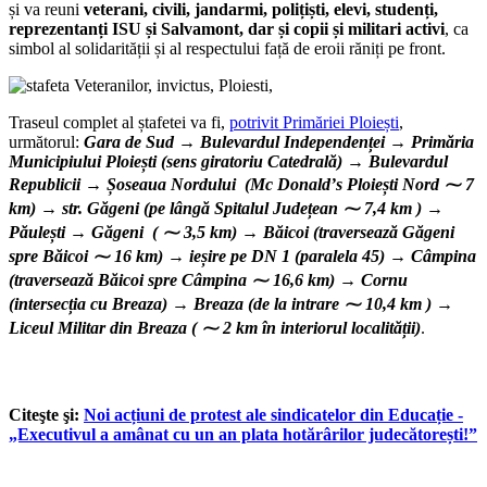
și va reuni
veterani, civili, jandarmi, polițiști, elevi, studenți,
reprezentanți ISU și Salvamont, dar și copii și militari activi
, ca
simbol al solidarității și al respectului față de eroii răniți pe front.
Traseul complet al ștafetei va fi,
potrivit Primăriei Ploiești
,
următorul:
Gara de Sud
→ Bulevardul Independenței → Primăria
Municipiului Ploiești (sens giratoriu Catedrală) → Bulevardul
Republicii → Șoseaua Nordului (Mc Donaldʼs Ploiești Nord ⁓ 7
km) → str. Găgeni (pe lângă Spitalul Județean ⁓ 7,4 km ) →
Păulești → Găgeni ( ⁓ 3,5 km) → Băicoi (traversează Găgeni
spre Băicoi ⁓ 16 km) → ieșire pe DN 1 (paralela 45) → Câmpina
(traversează Băicoi spre Câmpina ⁓ 16,6 km) → Cornu
(intersecția cu Breaza) → Breaza (de la intrare ⁓ 10,4 km ) →
Liceul Militar din Breaza ( ⁓ 2 km în interiorul localității)
.
Citeşte şi:
Noi acțiuni de protest ale sindicatelor din Educație -
„Executivul a amânat cu un an plata hotărârilor judecătorești!”