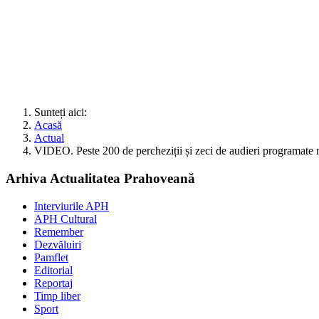
Sunteți aici:
Acasă
Actual
VIDEO. Peste 200 de percheziții și zeci de audieri programate ma
Arhiva Actualitatea Prahoveană
Interviurile APH
APH Cultural
Remember
Dezvăluiri
Pamflet
Editorial
Reportaj
Timp liber
Sport