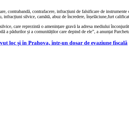
, contrabandă, contrafacere, infracțiuni de falsificare de instrumente ofic
u, infracțiuni silvice, camătă, abuz de încredere, înșelăciune,furt calific
silvice, care reprezintă o amenințare gravă la adresa mediului înconjurăto
bilă a pădurilor și a comunităților care depind de ele”, a anunțat Parchet
ut loc și în Prahova, într-un dosar de evaziune fiscală