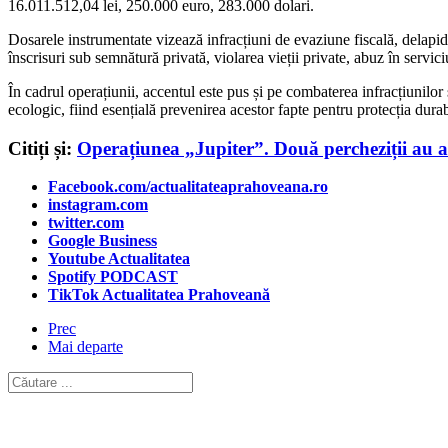
16.011.512,04 lei, 250.000 euro, 283.000 dolari.
Dosarele instrumentate vizează infracțiuni de evaziune fiscală, delapidare
înscrisuri sub semnătură privată, violarea vieții private, abuz în servici
În cadrul operațiunii, accentul este pus și pe combaterea infracțiunilor 
ecologic, fiind esențială prevenirea acestor fapte pentru protecția dura
Citiți și:
Operațiunea „Jupiter”. Două percheziții au av
Facebook.com/actualitateaprahoveana.ro
instagram.com
twitter.com
Google Business
Youtube Actualitatea
Spotify PODCAST
TikTok Actualitatea Prahoveană
Prec
Mai departe