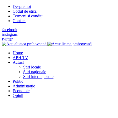
Despre noi
Codul de etică
Termeni și condiții
Contact
facebook
instagram
twitter
Home
APH TV
Actual
Știri locale
Știri naționale
Știri internaționale
Politic
Administrație
Economic
Opinii