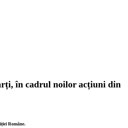
ți, în cadrul noilor acțiuni din
liției Române.