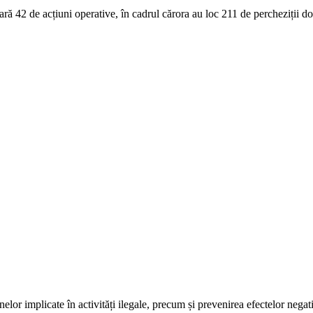
ară 42 de acțiuni operative, în cadrul cărora au loc 211 de percheziții 
elor implicate în activități ilegale, precum și prevenirea efectelor negati