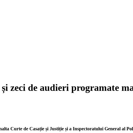
și zeci de audieri programate mar
lta Curte de Casație și Justiție și a Inspectoratului General al Po