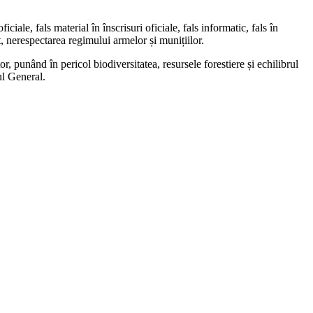
iale, fals material în înscrisuri oficiale, fals informatic, fals în
at, nerespectarea regimului armelor și munițiilor.
r, punând în pericol biodiversitatea, resursele forestiere și echilibrul
ul General.