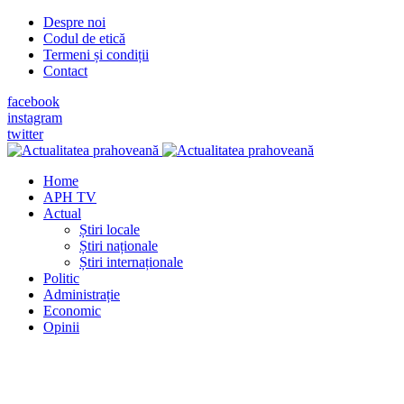
Despre noi
Codul de etică
Termeni și condiții
Contact
facebook
instagram
twitter
Home
APH TV
Actual
Știri locale
Știri naționale
Știri internaționale
Politic
Administrație
Economic
Opinii