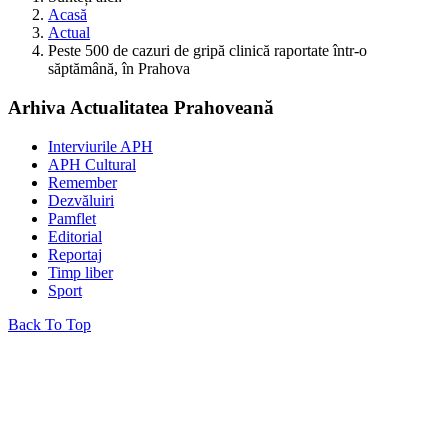
Acasă
Actual
Peste 500 de cazuri de gripă clinică raportate într-o
săptămână, în Prahova
Arhiva Actualitatea Prahoveană
Interviurile APH
APH Cultural
Remember
Dezvăluiri
Pamflet
Editorial
Reportaj
Timp liber
Sport
Back To Top