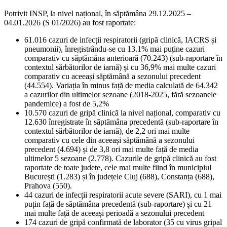
Potrivit INSP, la nivel național, în săptămâna 29.12.2025 –
04.01.2026 (S 01/2026) au fost raportate:
61.016 cazuri de infecții respiratorii (gripă clinică, IACRS și
pneumonii), înregistrându-se cu 13.1% mai puține cazuri
comparativ cu săptămâna anterioară (70.243) (sub-raportare în
contextul sărbătorilor de iarnă) și cu 36,9% mai multe cazuri
comparativ cu aceeași săptămână a sezonului precedent
(44.554). Variația în minus față de media calculată de 64.342
a cazurilor din ultimelor sezoane (2018-2025, fără sezoanele
pandemice) a fost de 5,2%
10.570 cazuri de gripă clinică la nivel național, comparativ cu
12.630 înregistrate în săptămâna precedentă (sub-raportare în
contextul sărbătorilor de iarnă), de 2,2 ori mai multe
comparativ cu cele din aceeași săptămână a sezonului
precedent (4.694) și de 3,8 ori mai multe față de media
ultimelor 5 sezoane (2.778). Cazurile de gripă clinică au fost
raportate de toate județe, cele mai multe fiind în municipiul
București (1.283) și în județele Cluj (688), Constanța (688),
Prahova (550).
44 cazuri de infecții respiratorii acute severe (SARI), cu 1 mai
puțin față de săptămâna precedentă (sub-raportare) și cu 21
mai multe față de aceeași perioadă a sezonului precedent
174 cazuri de gripă confirmată de laborator (35 cu virus gripal