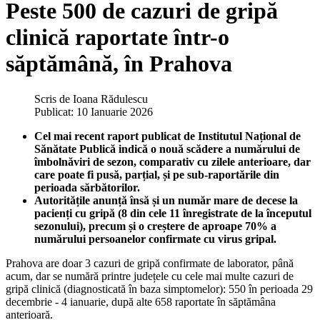
Peste 500 de cazuri de gripă
clinică raportate într-o
săptămână, în Prahova
Scris de
Ioana Rădulescu
Publicat: 10 Ianuarie 2026
Cel mai recent raport publicat de Institutul Național de
Sănătate Publică indică o nouă scădere a numărului de
îmbolnăviri de sezon, comparativ cu zilele anterioare, dar
care poate fi pusă, parțial, și pe sub-raportările din
perioada sărbătorilor.
Autoritățile anunță însă și un număr mare de decese la
pacienți cu gripă (8 din cele 11 înregistrate de la începutul
sezonului), precum și o creștere de aproape 70% a
numărului persoanelor confirmate cu virus gripal.
Prahova are doar 3 cazuri de gripă confirmate de laborator, până
acum, dar se numără printre județele cu cele mai multe cazuri de
gripă clinică (diagnosticată în baza simptomelor): 550 în perioada 29
decembrie - 4 ianuarie, după alte 658 raportate în săptămâna
anterioară.