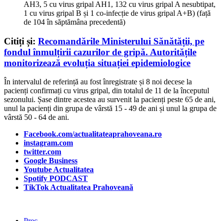
AH3, 5 cu virus gripal AH1, 132 cu virus gripal A nesubtipat,
1 cu virus gripal B și 1 co-infecție de virus gripal A+B) (față
de 104 în săptămâna precedentă)
Citiți și:
Recomandările Ministerului Sănătății, pe
fondul înmulțirii cazurilor de gripă. Autoritățile
monitorizează evoluția situației epidemiologice
În intervalul de referință au fost înregistrate și 8 noi decese la
pacienți confirmați cu virus gripal, din totalul de 11 de la începutul
sezonului. Șase dintre acestea au survenit la pacienți peste 65 de ani,
unul la pacienți din grupa de vârstă 15 - 49 de ani și unul la grupa de
vârstă 50 - 64 de ani.
Facebook.com/actualitateaprahoveana.ro
instagram.com
twitter.com
Google Business
Youtube Actualitatea
Spotify PODCAST
TikTok Actualitatea Prahoveană
Prec