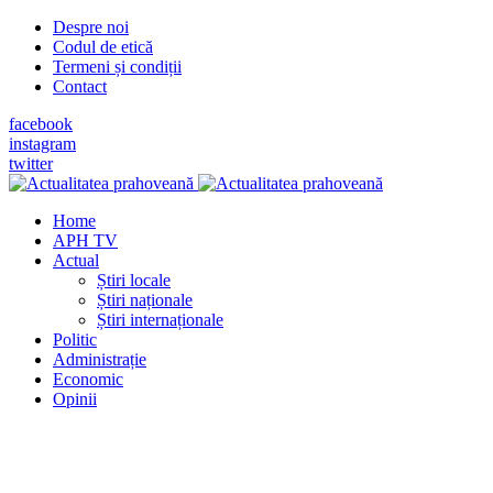
Despre noi
Codul de etică
Termeni și condiții
Contact
facebook
instagram
twitter
Home
APH TV
Actual
Știri locale
Știri naționale
Știri internaționale
Politic
Administrație
Economic
Opinii