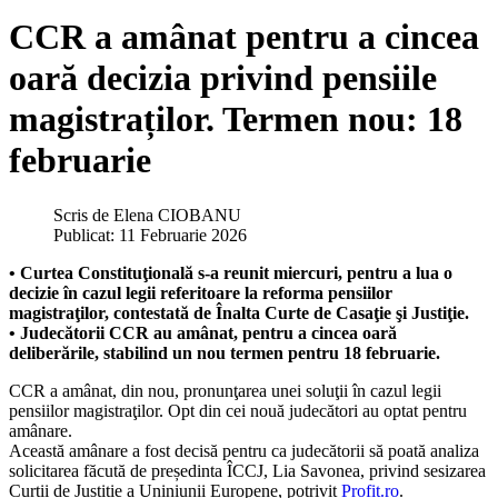
CCR a amânat pentru a cincea
oară decizia privind pensiile
magistraților. Termen nou: 18
februarie
Scris de
Elena CIOBANU
Publicat: 11 Februarie 2026
• Curtea Constituţională s-a reunit miercuri, pentru a lua o
decizie în cazul legii referitoare la reforma pensiilor
magistraţilor, contestată de Înalta Curte de Casaţie şi Justiţie.
• Judecătorii CCR au amânat, pentru a cincea oară
deliberările, stabilind un nou termen pentru 18 februarie.
CCR a amânat, din nou, pronunţarea unei soluţii în cazul legii
pensiilor magistraţilor. Opt din cei nouă judecători au optat pentru
amânare.
Această amânare a fost decisă pentru ca judecătorii să poată analiza
solicitarea făcută de președinta ÎCCJ, Lia Savonea, privind sesizarea
Curții de Justiție a Uniniunii Europene, potrivit
Profit.ro
.