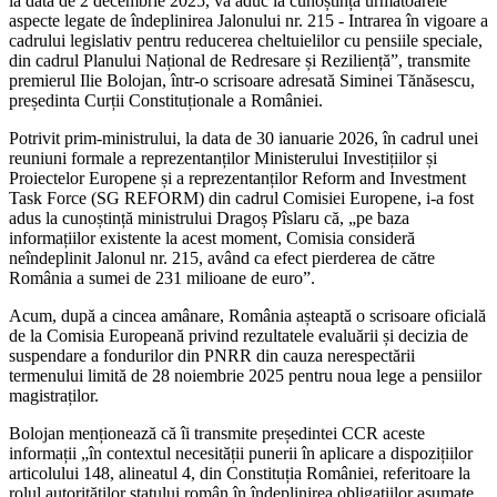
la data de 2 decembrie 2025, vă aduc la cunoștință următoarele
aspecte legate de îndeplinirea Jalonului nr. 215 - Intrarea în vigoare a
cadrului legislativ pentru reducerea cheltuielilor cu pensiile speciale,
din cadrul Planului Național de Redresare și Reziliență”, transmite
premierul Ilie Bolojan, într-o scrisoare adresată Siminei Tănăsescu,
președinta Curții Constituționale a României.
Potrivit prim-ministrului, la data de 30 ianuarie 2026, în cadrul unei
reuniuni formale a reprezentanților Ministerului Investițiilor și
Proiectelor Europene și a reprezentanților Reform and Investment
Task Force (SG REFORM) din cadrul Comisiei Europene, i-a fost
adus la cunoștință ministrului Dragoș Pîslaru că, „pe baza
informațiilor existente la acest moment, Comisia consideră
neîndeplinit Jalonul nr. 215, având ca efect pierderea de către
România a sumei de 231 milioane de euro”.
Acum, după a cincea amânare, România așteaptă o scrisoare oficială
de la Comisia Europeană privind rezultatele evaluării și decizia de
suspendare a fondurilor din PNRR din cauza nerespectării
termenului limită de 28 noiembrie 2025 pentru noua lege a pensiilor
magistraților.
Bolojan menționează că îi transmite președintei CCR aceste
informații „în contextul necesității punerii în aplicare a dispozițiilor
articolului 148, alineatul 4, din Constituția României, referitoare la
rolul autorităților statului român în îndeplinirea obligațiilor asumate