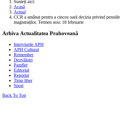
Sunteți aici:
Acasă
Actual
CCR a amânat pentru a cincea oară decizia privind pensiile
magistraților. Termen nou: 18 februarie
Arhiva Actualitatea Prahoveană
Interviurile APH
APH Cultural
Remember
Dezvăluiri
Pamflet
Editorial
Reportaj
Timp liber
Sport
Back To Top