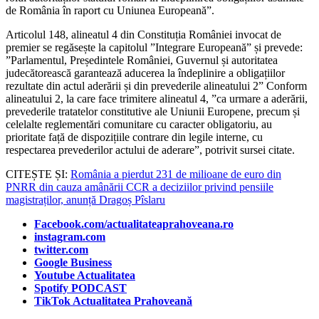
de România în raport cu Uniunea Europeană”.
Articolul 148, alineatul 4 din Constituția României invocat de
premier se regăsește la capitolul ”Integrare Europeană” și prevede:
”Parlamentul, Președintele României, Guvernul și autoritatea
judecătorească garantează aducerea la îndeplinire a obligațiilor
rezultate din actul aderării și din prevederile alineatului 2” Conform
alineatului 2, la care face trimitere alineatul 4, ”ca urmare a aderării,
prevederile tratatelor constitutive ale Uniunii Europene, precum și
celelalte reglementări comunitare cu caracter obligatoriu, au
prioritate față de dispozițiile contrare din legile interne, cu
respectarea prevederilor actului de aderare”, potrivit sursei citate.
CITEȘTE ȘI:
România a pierdut 231 de milioane de euro din
PNRR din cauza amânării CCR a deciziilor privind pensiile
magistraților, anunță Dragoș Pîslaru
Facebook.com/actualitateaprahoveana.ro
instagram.com
twitter.com
Google Business
Youtube Actualitatea
Spotify PODCAST
TikTok Actualitatea Prahoveană