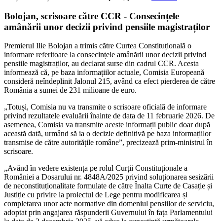
Bolojan, scrisoare către CCR - Consecințele
amânării unor decizii privind pensiile magistraților
Premierul Ilie Bolojan a trimis către Curtea Constituțională o
informare referitoare la consecințele amânării unor decizii privind
pensiile magistraților, au declarat surse din cadrul CCR. Acesta
informează că, pe baza informațiilor actuale, Comisia Europeană
consideră neîndeplinit Jalonul 215, având ca efect pierderea de către
România a sumei de 231 milioane de euro.
„Totuși, Comisia nu va transmite o scrisoare oficială de informare
privind rezultatele evaluării înainte de data de 11 februarie 2026. De
asemenea, Comisia va transmite aceste informații public doar după
această dată, urmând să ia o decizie definitivă pe baza informațiilor
transmise de către autoritățile române”, precizează prim-ministrul în
scrisoare.
„Având în vedere existența pe rolul Curții Constituționale a
României a Dosarului nr. 4848A/2025 privind soluționarea sesizării
de neconstituționalitate formulate de către Înalta Curte de Casație și
Justiție cu privire la proiectul de Lege pentru modificarea și
completarea unor acte normative din domeniul pensiilor de serviciu,
adoptat prin angajarea răspunderii Guvernului în fața Parlamentului