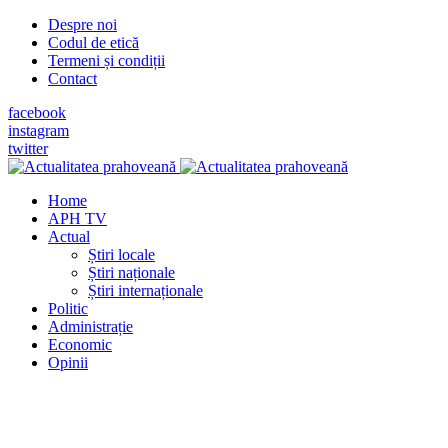
Despre noi
Codul de etică
Termeni și condiții
Contact
facebook
instagram
twitter
Home
APH TV
Actual
Știri locale
Știri naționale
Știri internaționale
Politic
Administrație
Economic
Opinii