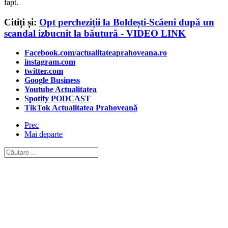
fapt.
Citiți și:
Opt percheziții la Boldești-Scăeni după un
scandal izbucnit la băutură - VIDEO LINK
Facebook.com/actualitateaprahoveana.ro
instagram.com
twitter.com
Google Business
Youtube Actualitatea
Spotify PODCAST
TikTok Actualitatea Prahoveană
Prec
Mai departe