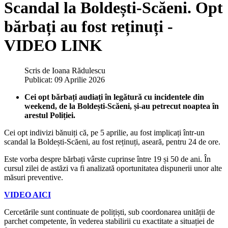
Scandal la Boldești-Scăeni. Opt
bărbați au fost reținuți -
VIDEO LINK
Scris de
Ioana Rădulescu
Publicat: 09 Aprilie 2026
Cei opt bărbați audiați în legătură cu incidentele din
weekend, de la Boldești-Scăeni, și-au petrecut noaptea în
arestul Poliției.
Cei opt indivizi bănuiți că, pe 5 aprilie, au fost implicați într-un
scandal la Boldești-Scăeni, au fost reținuți, aseară, pentru 24 de ore.
Este vorba despre bărbați vârste cuprinse între 19 și 50 de ani. În
cursul zilei de astăzi va fi analizată oportunitatea dispunerii unor alte
măsuri preventive.
VIDEO AICI
Cercetările sunt continuate de polițiști, sub coordonarea unității de
parchet competente, în vederea stabilirii cu exactitate a situației de