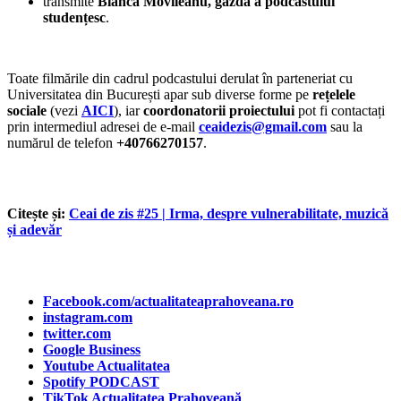
transmite
Bianca Movileanu, gazdă a podcastului
studențesc
.
Toate filmările din cadrul podcastului derulat în parteneriat cu
Universitatea din București apar sub diverse forme pe
rețelele
sociale
(vezi
AICI
), iar
coordonatorii proiectului
pot fi contactați
prin intermediul adresei de e-mail
ceaidezis@gmail.com
sau la
numărul de telefon
+40766270157
.
Citește și:
Ceai de zis #25 | Irma, despre vulnerabilitate, muzică
și adevăr
Facebook.com/actualitateaprahoveana.ro
instagram.com
twitter.com
Google Business
Youtube Actualitatea
Spotify PODCAST
TikTok Actualitatea Prahoveană