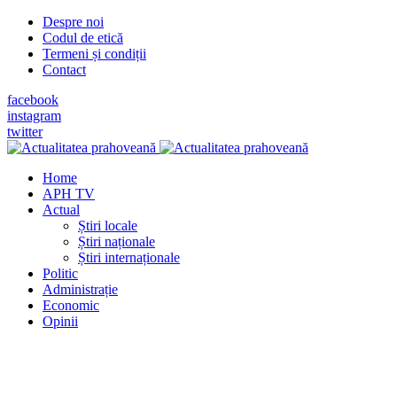
Despre noi
Codul de etică
Termeni și condiții
Contact
facebook
instagram
twitter
Home
APH TV
Actual
Știri locale
Știri naționale
Știri internaționale
Politic
Administrație
Economic
Opinii