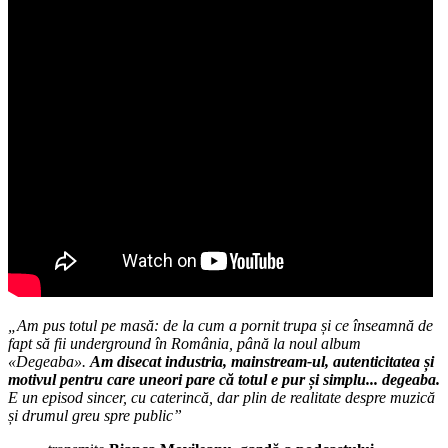
„Am pus totul pe masă: de la cum a pornit trupa și ce înseamnă de
fapt să fii underground în România, până la noul album
«Degeaba».
Am disecat industria, mainstream-ul, autenticitatea și
motivul pentru care uneori pare că totul e pur și simplu... degeaba.
E un episod sincer, cu caterincă, dar plin de realitate despre muzică
și drumul greu spre public”