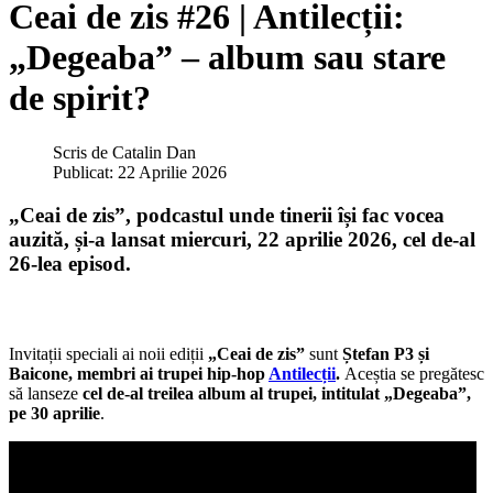
Ceai de zis #26 | Antilecții:
„Degeaba” – album sau stare
de spirit?
Scris de
Catalin Dan
Publicat: 22 Aprilie 2026
„Ceai de zis”, podcastul unde tinerii își fac vocea
auzită
, și-a lansat miercuri, 22 aprilie 2026, cel de-
al
26-lea episod
.
Invitații speciali ai noii ediții
„Ceai de zis”
sunt
Ștefan P3 și
Baicone, membri ai trupei hip-hop
Antilecții
.
Aceștia se pregătesc
să lanseze
cel de-al treilea album al trupei, intitulat „Degeaba”,
pe 30 aprilie
.