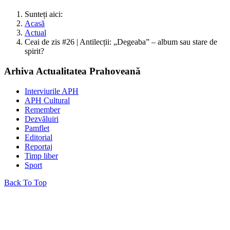
Sunteți aici:
Acasă
Actual
Ceai de zis #26 | Antilecții: „Degeaba” – album sau stare de
spirit?
Arhiva Actualitatea Prahoveană
Interviurile APH
APH Cultural
Remember
Dezvăluiri
Pamflet
Editorial
Reportaj
Timp liber
Sport
Back To Top