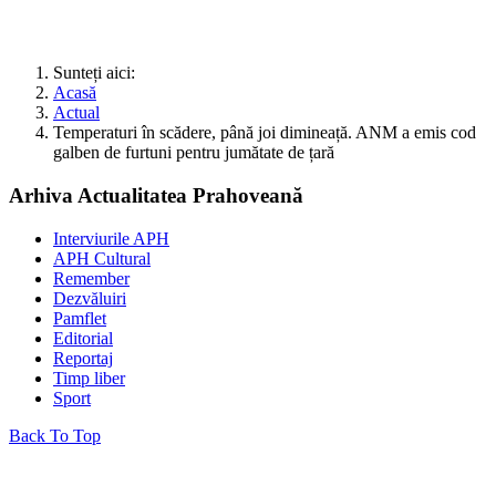
Sunteți aici:
Acasă
Actual
Temperaturi în scădere, până joi dimineață. ANM a emis cod
galben de furtuni pentru jumătate de țară
Arhiva Actualitatea Prahoveană
Interviurile APH
APH Cultural
Remember
Dezvăluiri
Pamflet
Editorial
Reportaj
Timp liber
Sport
Back To Top