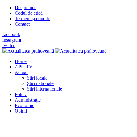
Despre noi
Codul de etică
Termeni și condiții
Contact
facebook
instagram
twitter
Home
APH TV
Actual
Știri locale
Știri naționale
Știri internaționale
Politic
Administrație
Economic
Opinii