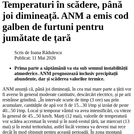
Temperaturi în scădere, până
joi dimineață. ANM a emis cod
galben de furtuni pentru
jumătate de țară
Scris de
Ioana Rădulescu
Publicat: 11 Mai 2026
Prima parte a săptămânii va sta sub semnul instabilității
atmosferice. ANM prognozează inclusiv precipitații
abundente, dar și scăderea valorilor termice.
ANM anunță că, până joi dimineață, în cea mai mare parte a țării vor
fi averse în general moderate cantitativ, descărcări electrice, și pe arii
restrânse grindină. „În intervale scurte de timp (3 ore) sau prin
acumulare, cantitățile de apă vor fi de 15...30 l/mp și izolat de peste
40...50 l/mp. Local și temporar vântul va avea intensificări, cu viteze
în general de 45...50 km/h. Marți (12 mai), valorile de temperatură
vor scădea accentuat în vestul și în nord-vestul țării, iar miercuri (13
mai) și în restul teritoriului, astfel încât vremea va deveni mai rece
decât în mod obișnuit pentru această perioadă. În zona montană