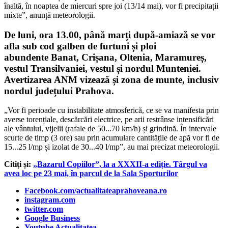
înaltă, în noaptea de miercuri spre joi (13/14 mai), vor fi precipitații
mixte”, anunță meteorologii.
De luni, ora 13.00, până marți după-amiază se vor
afla sub cod galben de furtuni și ploi
abundente Banat, Crișana, Oltenia, Maramureș,
vestul Transilvaniei, vestul și nordul Munteniei.
Avertizarea ANM vizează și zona de munte, inclusiv
nordul județului Prahova.
„Vor fi perioade cu instabilitate atmosferică, ce se va manifesta prin
averse torențiale, descărcări electrice, pe arii restrânse intensificări
ale vântului, vijelii (rafale de 50...70 km/h) și grindină. În intervale
scurte de timp (3 ore) sau prin acumulare cantitățile de apă vor fi de
15...25 l/mp și izolat de 30...40 l/mp”, au mai precizat meteorologii.
Citiți și:
„Bazarul Copiilor”, la a XXXII-a ediție. Târgul va
avea loc pe 23 mai, în parcul de la Sala Sporturilor
Facebook.com/actualitateaprahoveana.ro
instagram.com
twitter.com
Google Business
Youtube Actualitatea