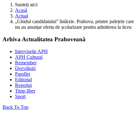
Sunteți aici:
Acasă
Actual
„Ghidul candidatului” întârzie. Prahova, printre județele care
nu au anunțat oferta de școlarizare pentru admiterea la liceu
Arhiva Actualitatea Prahoveană
Interviurile APH
APH Cultural
Remember
Dezvăluiri
Pamflet
Editorial
Reportaj
Timp liber
Sport
Back To Top