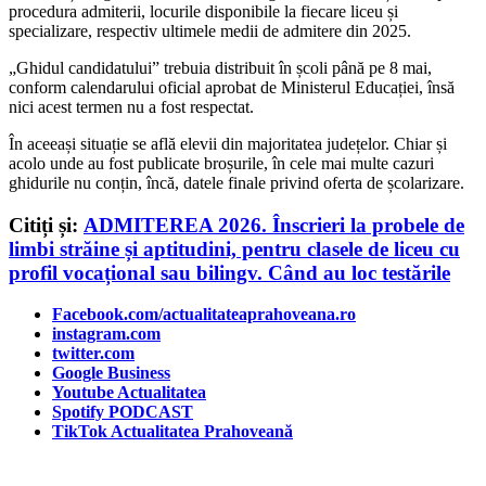
procedura admiterii, locurile disponibile la fiecare liceu și
specializare, respectiv ultimele medii de admitere din 2025.
„Ghidul candidatului” trebuia distribuit în școli până pe 8 mai,
conform calendarului oficial aprobat de Ministerul Educației, însă
nici acest termen nu a fost respectat.
În aceeași situație se află elevii din majoritatea județelor. Chiar și
acolo unde au fost publicate broșurile, în cele mai multe cazuri
ghidurile nu conțin, încă, datele finale privind oferta de școlarizare.
Citiți și:
ADMITEREA 2026. Înscrieri la probele de
limbi străine și aptitudini, pentru clasele de liceu cu
profil vocațional sau bilingv. Când au loc testările
Facebook.com/actualitateaprahoveana.ro
instagram.com
twitter.com
Google Business
Youtube Actualitatea
Spotify PODCAST
TikTok Actualitatea Prahoveană