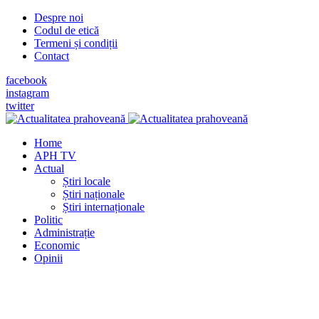
Despre noi
Codul de etică
Termeni și condiții
Contact
facebook
instagram
twitter
Home
APH TV
Actual
Știri locale
Știri naționale
Știri internaționale
Politic
Administrație
Economic
Opinii