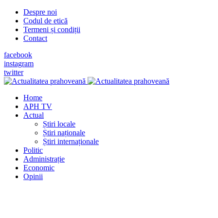
Despre noi
Codul de etică
Termeni și condiții
Contact
facebook
instagram
twitter
Home
APH TV
Actual
Știri locale
Știri naționale
Știri internaționale
Politic
Administrație
Economic
Opinii