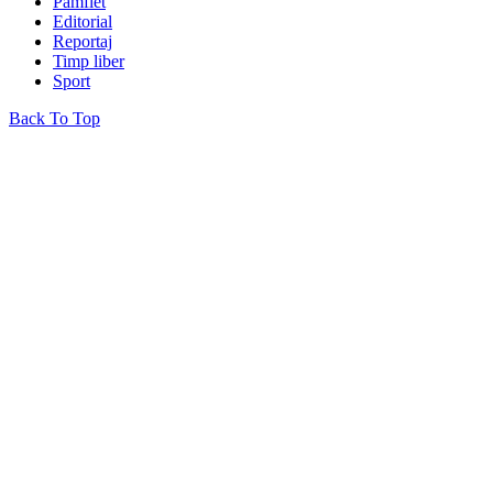
Pamflet
Editorial
Reportaj
Timp liber
Sport
Back To Top