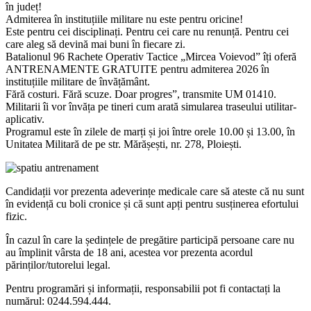
în județ!
Admiterea în instituțiile militare nu este pentru oricine!
Este pentru cei disciplinați. Pentru cei care nu renunță. Pentru cei
care aleg să devină mai buni în fiecare zi.
Batalionul 96 Rachete Operativ Tactice „Mircea Voievod” îți oferă
ANTRENAMENTE GRATUITE pentru admiterea 2026 în
instituțiile militare de învățământ.
Fără costuri. Fără scuze. Doar progres”, transmite UM 01410.
Militarii îi vor învăța pe tineri cum arată simularea traseului utilitar-
aplicativ.
Programul este în zilele de marți și joi între orele 10.00 și 13.00, în
Unitatea Militară de pe str. Mărășești, nr. 278, Ploiești.
Candidații vor prezenta adeverințe medicale care să ateste că nu sunt
în evidență cu boli cronice și că sunt apți pentru susținerea efortului
fizic.
În cazul în care la ședințele de pregătire participă persoane care nu
au împlinit vârsta de 18 ani, acestea vor prezenta acordul
părinților/tutorelui legal.
Pentru programări și informații, responsabilii pot fi contactați la
numărul: 0244.594.444.