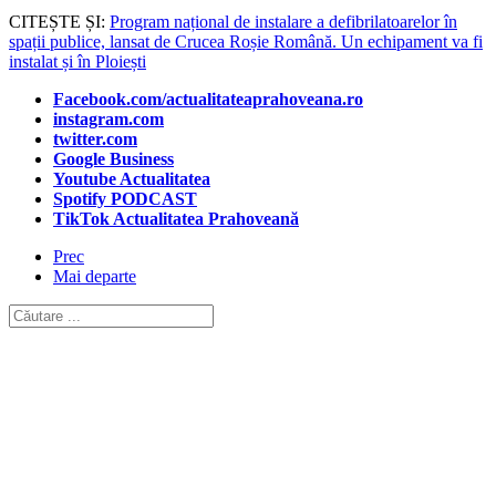
CITEȘTE ȘI:
Program național de instalare a defibrilatoarelor în
spații publice, lansat de Crucea Roșie Română. Un echipament va fi
instalat și în Ploiești
Facebook.com/actualitateaprahoveana.ro
instagram.com
twitter.com
Google Business
Youtube Actualitatea
Spotify PODCAST
TikTok Actualitatea Prahoveană
Prec
Mai departe