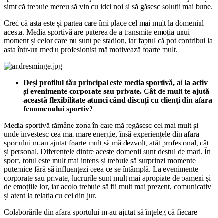
simt că trebuie mereu să vin cu idei noi și să găsesc soluții mai bune.
Cred că asta este și partea care îmi place cel mai mult la domeniul
acesta. Media sportivă are puterea de a transmite emoția unui
moment și celor care nu sunt pe stadion, iar faptul că pot contribui la
asta într-un mediu profesionist mă motivează foarte mult.
Deși profilul tău principal este media sportivă, ai la activ
și evenimente corporate sau private. Cât de mult te ajută
această flexibilitate atunci când discuți cu clienți din afara
fenomenului sportiv?
Media sportivă rămâne zona în care mă regăsesc cel mai mult și
unde investesc cea mai mare energie, însă experiențele din afara
sportului m-au ajutat foarte mult să mă dezvolt, atât profesional, cât
și personal. Diferențele dintre aceste domenii sunt destul de mari. În
sport, totul este mult mai intens și trebuie să surprinzi momente
puternice fără să influențezi ceea ce se întâmplă. La evenimente
corporate sau private, lucrurile sunt mult mai apropiate de oameni și
de emoțiile lor, iar acolo trebuie să fii mult mai prezent, comunicativ
și atent la relația cu cei din jur.
Colaborările din afara sportului m-au ajutat să înțeleg că fiecare