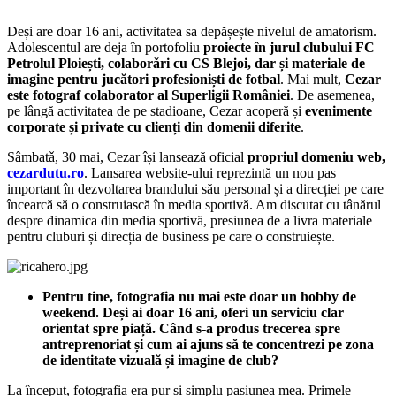
Deși are doar 16 ani, activitatea sa depășește nivelul de amatorism.
Adolescentul are deja în portofoliu
proiecte în jurul clubului FC
Petrolul Ploiești, colaborǎri cu CS Blejoi, dar și materiale de
imagine pentru jucători profesioniști de fotbal
. Mai mult,
Cezar
este fotograf colaborator al Superligii României
. De asemenea,
pe lângă activitatea de pe stadioane, Cezar acoperă și
evenimente
corporate și private cu clienți din domenii diferite
.
Sâmbatǎ, 30 mai, Cezar își lansează oficial
propriul domeniu web,
cezardutu.ro
. Lansarea website-ului reprezintă un nou pas
important în dezvoltarea brandului său personal și a direcției pe care
încearcă să o construiască în media sportivă. Am discutat cu tânărul
despre dinamica din media sportivă, presiunea de a livra materiale
pentru cluburi și direcția de business pe care o construiește.
Pentru tine, fotografia nu mai este doar un hobby de
weekend. Deși ai doar 16 ani, oferi un serviciu clar
orientat spre piață. Când s-a produs trecerea spre
antreprenoriat și cum ai ajuns să te concentrezi pe zona
de identitate vizuală și imagine de club?
La început, fotografia era pur și simplu pasiunea mea. Primele