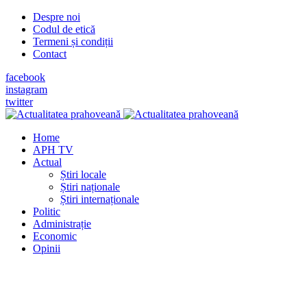
Despre noi
Codul de etică
Termeni și condiții
Contact
facebook
instagram
twitter
Home
APH TV
Actual
Știri locale
Știri naționale
Știri internaționale
Politic
Administrație
Economic
Opinii