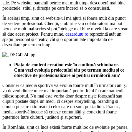
tale. Pe website, oamenii petrec mai mult timp, descoperă mai bine
proiectele, stilul și direcția pe care încerci să o construiești.
În același timp, simt că website-ul mă ajută și foarte mult din punct
de vedere profesional. Clienții, cluburile sau colaboratorii mă pot
percepe mult mai serios și pot înțelege mai bine nivelul la care vreau
să duc acest proiect. Pentru mine,
cezardutu.ro
reprezintă atât un
spațiu personal și creativ, cât și o oportunitate importantă de
dezvoltare pe termen lung.
Piața de content creation este în continuă schimbare.
Cum vezi evoluția proiectului tău pe termen mediu și ce
obiective de profesionalizare ai pentru următorii ani?
Consider că media sportivă va evolua foarte mult în următorii ani și
va deveni din ce în ce mai importantă pentru felul în care oamenii
trăiesc sportul. Nu mai este vorba doar despre niște fotografii sau
clipuri postate după un meci, ci despre storytelling, branding și
emoția pe care o transmiți celor care nu sunt pe stadion. Practic,
media sportivă începe să creeze comunități și conexiuni foarte
puternice între cluburi, jucători și suporteri.
În România, simt că încă există foarte mult loc de evoluție pe partea