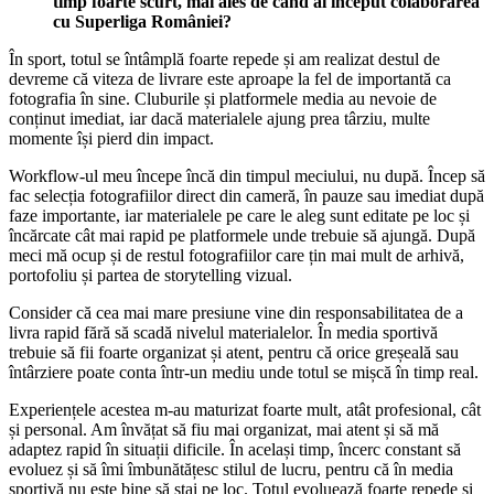
timp foarte scurt, mai ales de când ai început colaborarea
cu Superliga României?
În sport, totul se întâmplă foarte repede și am realizat destul de
devreme că viteza de livrare este aproape la fel de importantă ca
fotografia în sine. Cluburile și platformele media au nevoie de
conținut imediat, iar dacă materialele ajung prea târziu, multe
momente își pierd din impact.
Workflow-ul meu începe încă din timpul meciului, nu după. Încep să
fac selecția fotografiilor direct din cameră, în pauze sau imediat după
faze importante, iar materialele pe care le aleg sunt editate pe loc și
încărcate cât mai rapid pe platformele unde trebuie să ajungă. După
meci mă ocup și de restul fotografiilor care țin mai mult de arhivă,
portofoliu și partea de storytelling vizual.
Consider că cea mai mare presiune vine din responsabilitatea de a
livra rapid fără să scadă nivelul materialelor. În media sportivă
trebuie să fii foarte organizat și atent, pentru că orice greșeală sau
întârziere poate conta într-un mediu unde totul se mișcă în timp real.
Experiențele acestea m-au maturizat foarte mult, atât profesional, cât
și personal. Am învățat să fiu mai organizat, mai atent și să mă
adaptez rapid în situații dificile. În același timp, încerc constant să
evoluez și să îmi îmbunătățesc stilul de lucru, pentru că în media
sportivă nu este bine să stai pe loc. Totul evoluează foarte repede și