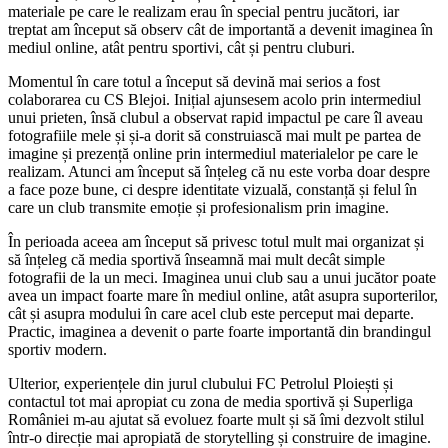
materiale pe care le realizam erau în special pentru jucători, iar
treptat am început să observ cât de importantă a devenit imaginea în
mediul online, atât pentru sportivi, cât și pentru cluburi.
Momentul în care totul a început să devină mai serios a fost
colaborarea cu CS Blejoi. Inițial ajunsesem acolo prin intermediul
unui prieten, însă clubul a observat rapid impactul pe care îl aveau
fotografiile mele și și-a dorit să construiască mai mult pe partea de
imagine și prezență online prin intermediul materialelor pe care le
realizam. Atunci am început să înțeleg că nu este vorba doar despre
a face poze bune, ci despre identitate vizuală, constanță și felul în
care un club transmite emoție și profesionalism prin imagine.
În perioada aceea am început să privesc totul mult mai organizat și
să înțeleg că media sportivă înseamnă mai mult decât simple
fotografii de la un meci. Imaginea unui club sau a unui jucător poate
avea un impact foarte mare în mediul online, atât asupra suporterilor,
cât și asupra modului în care acel club este perceput mai departe.
Practic, imaginea a devenit o parte foarte importantă din brandingul
sportiv modern.
Ulterior, experiențele din jurul clubului FC Petrolul Ploiești și
contactul tot mai apropiat cu zona de media sportivă și Superliga
României m-au ajutat să evoluez foarte mult și să îmi dezvolt stilul
într-o direcție mai apropiată de storytelling și construire de imagine.