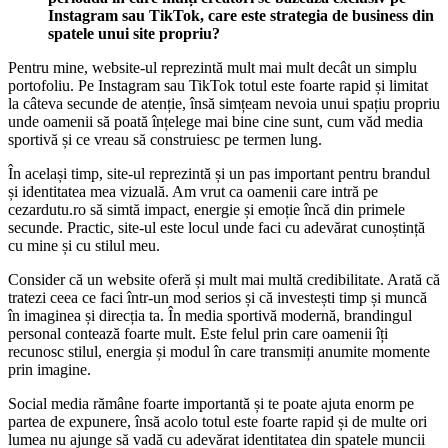
Instagram sau TikTok, care este strategia de business din
spatele unui site propriu?
Pentru mine, website-ul reprezintă mult mai mult decât un simplu
portofoliu. Pe Instagram sau TikTok totul este foarte rapid și limitat
la câteva secunde de atenție, însă simțeam nevoia unui spațiu propriu
unde oamenii să poată înțelege mai bine cine sunt, cum văd media
sportivă și ce vreau să construiesc pe termen lung.
În același timp, site-ul reprezintă și un pas important pentru brandul
și identitatea mea vizuală. Am vrut ca oamenii care intră pe
cezardutu.ro să simtă impact, energie și emoție încă din primele
secunde. Practic, site-ul este locul unde faci cu adevărat cunoștință
cu mine și cu stilul meu.
Consider că un website oferă și mult mai multă credibilitate. Arată că
tratezi ceea ce faci într-un mod serios și că investești timp și muncă
în imaginea și direcția ta. În media sportivă modernă, brandingul
personal contează foarte mult. Este felul prin care oamenii îți
recunosc stilul, energia și modul în care transmiți anumite momente
prin imagine.
Social media rămâne foarte importantă și te poate ajuta enorm pe
partea de expunere, însă acolo totul este foarte rapid și de multe ori
lumea nu ajunge să vadă cu adevărat identitatea din spatele muncii