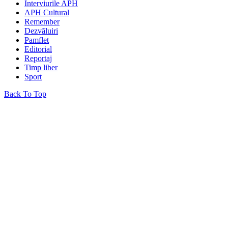
Interviurile APH
APH Cultural
Remember
Dezvăluiri
Pamflet
Editorial
Reportaj
Timp liber
Sport
Back To Top