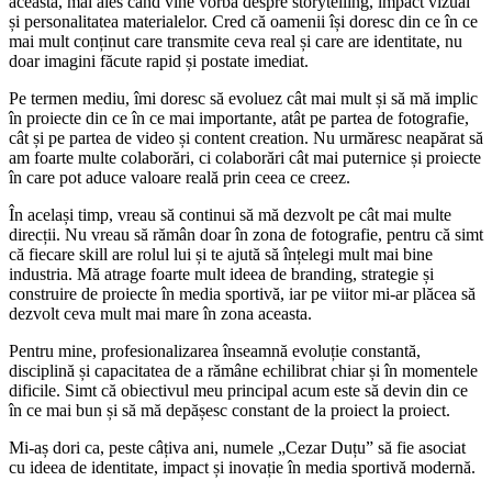
aceasta, mai ales când vine vorba despre storytelling, impact vizual
și personalitatea materialelor. Cred că oamenii își doresc din ce în ce
mai mult conținut care transmite ceva real și care are identitate, nu
doar imagini făcute rapid și postate imediat.
Pe termen mediu, îmi doresc să evoluez cât mai mult și să mă implic
în proiecte din ce în ce mai importante, atât pe partea de fotografie,
cât și pe partea de video și content creation. Nu urmăresc neapărat să
am foarte multe colaborări, ci colaborări cât mai puternice și proiecte
în care pot aduce valoare reală prin ceea ce creez.
În același timp, vreau să continui să mă dezvolt pe cât mai multe
direcții. Nu vreau să rămân doar în zona de fotografie, pentru că simt
că fiecare skill are rolul lui și te ajută să înțelegi mult mai bine
industria. Mă atrage foarte mult ideea de branding, strategie și
construire de proiecte în media sportivă, iar pe viitor mi-ar plăcea să
dezvolt ceva mult mai mare în zona aceasta.
Pentru mine, profesionalizarea înseamnă evoluție constantă,
disciplină și capacitatea de a rămâne echilibrat chiar și în momentele
dificile. Simt că obiectivul meu principal acum este să devin din ce
în ce mai bun și să mă depășesc constant de la proiect la proiect.
Mi-aș dori ca, peste câțiva ani, numele „Cezar Duțu” să fie asociat
cu ideea de identitate, impact și inovație în media sportivă modernă.