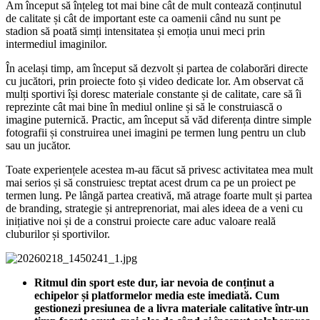
Am început să înțeleg tot mai bine cât de mult contează conținutul
de calitate și cât de important este ca oamenii când nu sunt pe
stadion să poată simți intensitatea și emoția unui meci prin
intermediul imaginilor.
În același timp, am început să dezvolt și partea de colaborări directe
cu jucători, prin proiecte foto și video dedicate lor. Am observat că
mulți sportivi își doresc materiale constante și de calitate, care să îi
reprezinte cât mai bine în mediul online și să le construiască o
imagine puternică. Practic, am început să văd diferența dintre simple
fotografii și construirea unei imagini pe termen lung pentru un club
sau un jucător.
Toate experiențele acestea m-au făcut să privesc activitatea mea mult
mai serios și să construiesc treptat acest drum ca pe un proiect pe
termen lung. Pe lângă partea creativă, mă atrage foarte mult și partea
de branding, strategie și antreprenoriat, mai ales ideea de a veni cu
inițiative noi și de a construi proiecte care aduc valoare reală
cluburilor și sportivilor.
Ritmul din sport este dur, iar nevoia de conținut a
echipelor și platformelor media este imediată. Cum
gestionezi presiunea de a livra materiale calitative într-un