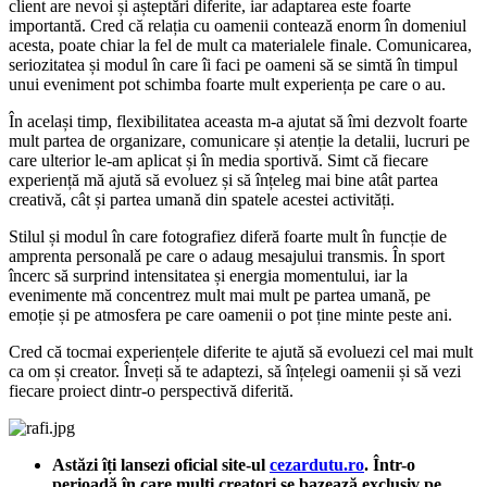
client are nevoi și așteptări diferite, iar adaptarea este foarte
importantă. Cred că relația cu oamenii contează enorm în domeniul
acesta, poate chiar la fel de mult ca materialele finale. Comunicarea,
seriozitatea și modul în care îi faci pe oameni să se simtă în timpul
unui eveniment pot schimba foarte mult experiența pe care o au.
În același timp, flexibilitatea aceasta m-a ajutat să îmi dezvolt foarte
mult partea de organizare, comunicare și atenție la detalii, lucruri pe
care ulterior le-am aplicat și în media sportivă. Simt că fiecare
experiență mă ajută să evoluez și să înțeleg mai bine atât partea
creativă, cât și partea umană din spatele acestei activități.
Stilul și modul în care fotografiez diferă foarte mult în funcție de
amprenta personalǎ pe care o adaug mesajului transmis. În sport
încerc să surprind intensitatea și energia momentului, iar la
evenimente mă concentrez mult mai mult pe partea umană, pe
emoție și pe atmosfera pe care oamenii o pot ține minte peste ani.
Cred că tocmai experiențele diferite te ajută să evoluezi cel mai mult
ca om și creator. Înveți să te adaptezi, să înțelegi oamenii și să vezi
fiecare proiect dintr-o perspectivă diferită.
Astăzi îți lansezi oficial site-ul
cezardutu.ro
. Într-o
perioadă în care mulți creatori se bazează exclusiv pe