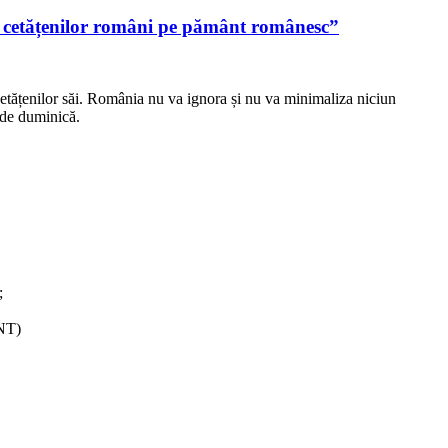
ile cetățenilor români pe pământ românesc”
 cetățenilor săi. România nu va ignora și nu va minimaliza niciun
l de duminică.
;
TNT)