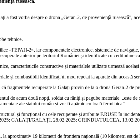
eniențǎ ruseascǎ.
ați a fost vorba despre o drona „Geran-2, de proveniențǎ ruseascǎ”, aceas
obe tehnice.
chirilice «ГЕРАН-2», iar componentele electronice, sistemele de navigați
recuperate anterior pe teritoriul României și identificate cu certitudine c
nice, caracteristicile constructive și materialele utilizate urmează același
ale și combustibili identificați în mod repetat la aparate din această ser
că fragmentele recuperate la Galați provin de la o dronă Geran-2 de prov
ntul de acum două nopți, soldat cu răniți și pagube materiale, „este de o
ndamentale ale statului român și vor fi apărate cu toată fermitatea”.
e structural și funcțional cu cele recuperate și atribuite F.RUSE în inci
025; GALAȚI/GALAȚI, 28.02.2025; GRINDU/TULCEA, 13.02.2
nei, la aproximativ 19 kilometri de frontiera națională (10 kilometri est d