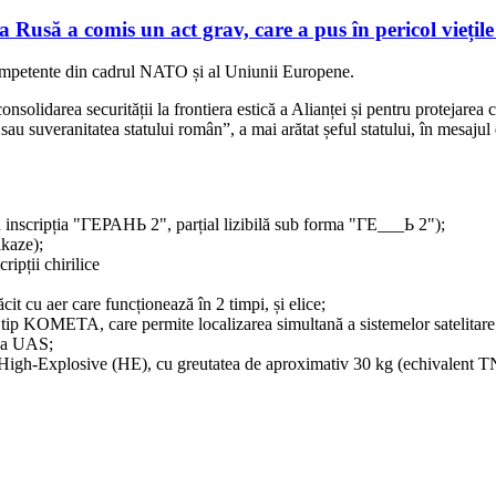
a Rusă a comis un act grav, care a pus în pericol vieț
r competente din cadrul NATO și al Uniunii Europene.
solidarea securității la frontiera estică a Alianței și pentru protejarea
ă sau suveranitatea statului român”, a mai arătat șeful statului, în mesaju
 inscripția "ГЕРАНЬ 2", parțial lizibilă sub forma "ГЕ___Ь 2");
ikaze);
ripții chirilice
cit cu aer care funcționează în 2 timpi, și elice;
ip KOMETA, care permite localizarea simultană a sistemelor satelitare
e a UAS;
ip High-Explosive (HE), cu greutatea de aproximativ 30 kg (echivalent 