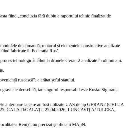
ta fiind „concluzia fǎrǎ dubiu a raportului tehnic finalizat de
e, modulele de comandă, motorul și elementele constructive analizate
a fiind fabricate în Federația Rusă.
 proces tehnologic întâlnit la dronele Geran-2 analizate în ultimii ani.
ie.
eniență rusească”, a arătat șeful statului.
 gravitate deosebită, iar singurul responsabil este Rusia. Siguranța
dentele anterioare la care au fost utilizate UAS de tip GERAN2 (CHILIA
025; GALAȚI/GALAȚI, 25.04.2026; LUNCAVIȚA/TULCEA,
e localitatea Reni)”, au precizat și oficialii MApN.