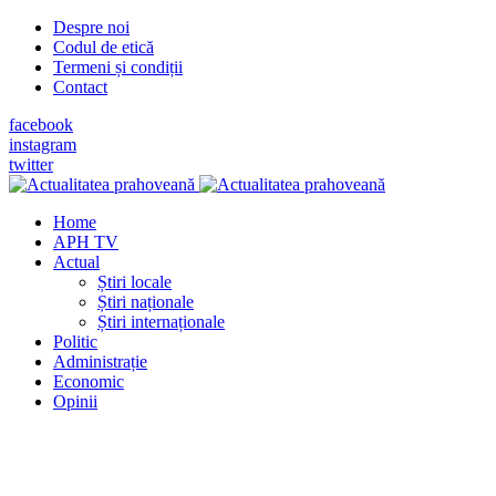
Despre noi
Codul de etică
Termeni și condiții
Contact
facebook
instagram
twitter
Home
APH TV
Actual
Știri locale
Știri naționale
Știri internaționale
Politic
Administrație
Economic
Opinii