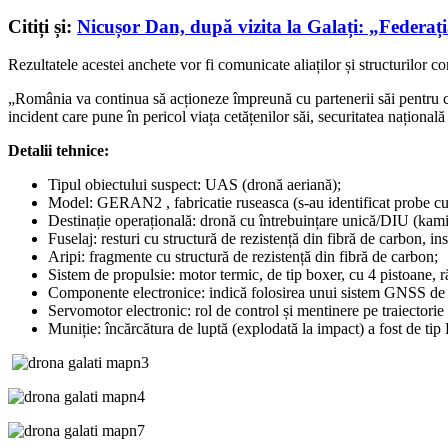
Citiți și:
Nicușor Dan, după vizita la Galați: „Federați
Rezultatele acestei anchete vor fi comunicate aliaților și structurilo
„România va continua să acționeze împreună cu partenerii săi pentru con
incident care pune în pericol viața cetățenilor săi, securitatea național
Detalii tehnice:
Tipul obiectului suspect: UAS (dronă aeriană);
Model: GERAN2 , fabricatie ruseasca (s-au identificat probe cu
Destinație operațională: dronă cu întrebuințare unică/DIU (kam
Fuselaj: resturi cu structură de rezistență din fibră de carbon, insc
Aripi: fragmente cu structură de rezistență din fibră de carbon;
Sistem de propulsie: motor termic, de tip boxer, cu 4 pistoane, ră
Componente electronice: indică folosirea unui sistem GNSS de t
Servomotor electronic: rol de control și mentinere pe traiectori
Muniție: încărcătura de luptă (explodată la impact) a fost de t