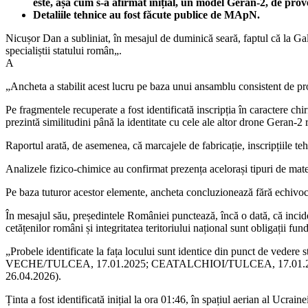
este, așa cum s-a afirmat inițial, un model Geran-2, de prov
Detaliile tehnice au fost făcute publice de MApN.
Nicușor Dan a subliniat, în mesajul de duminică seară, faptul că la Gal
specialiștii statului român„.
A
„Ancheta a stabilit acest lucru pe baza unui ansamblu consistent de pr
Pe fragmentele recuperate a fost identificată inscripția în caractere 
prezintă similitudini până la identitate cu cele ale altor drone Geran-2 
Raportul arată, de asemenea, că marcajele de fabricație, inscripțiile teh
Analizele fizico-chimice au confirmat prezența acelorași tipuri de materi
Pe baza tuturor acestor elemente, ancheta concluzionează fără echivoc 
În mesajul său, președintele României punctează, încă o dată, că incide
cetățenilor români și integritatea teritoriului național sunt obligații fu
„Probele identificate la fața locului sunt identice din punct de veder
VECHE/TULCEA, 17.01.2025; CEATALCHIOI/TULCEA, 17.01.2
26.04.2026).
Ținta a fost identificată inițial la ora 01:46, în spațiul aerian al Ucrai