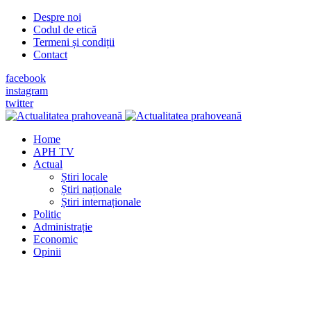
Despre noi
Codul de etică
Termeni și condiții
Contact
facebook
instagram
twitter
Home
APH TV
Actual
Știri locale
Știri naționale
Știri internaționale
Politic
Administrație
Economic
Opinii