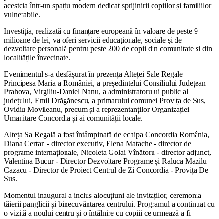
acesteia într-un spațiu modern dedicat sprijinirii copiilor și familiilor
vulnerabile.
Investiția, realizată cu finanțare europeană în valoare de peste 9
milioane de lei, va oferi servicii educaționale, sociale și de
dezvoltare personală pentru peste 200 de copii din comunitate și din
localitățile învecinate.
Evenimentul s-a desfășurat în prezența Alteței Sale Regale
Principesa Maria a României, a președintelui Consiliului Județean
Prahova, Virgiliu-Daniel Nanu, a administratorului public al
județului, Emil Drăgănescu, a primarului comunei Provița de Sus,
Ovidiu Movileanu, precum și a reprezentanților Organizației
Umanitare Concordia și ai comunității locale.
Alteța Sa Regală a fost întâmpinată de echipa Concordia România,
Diana Certan - director executiv, Elena Matache - director de
programe internaționale, Nicoleta Golai Vînătoru - director adjunct,
Valentina Bucur - Director Dezvoltare Programe și Raluca Mazilu
Cazacu - Director de Proiect Centrul de Zi Concordia - Provița De
Sus.
Momentul inaugural a inclus alocuțiuni ale invitaților, ceremonia
tăierii panglicii și binecuvântarea centrului. Programul a continuat cu
o vizită a noului centru și o întâlnire cu copiii ce urmează a fi