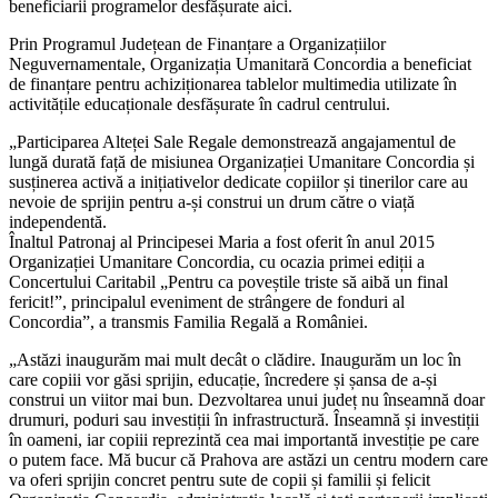
beneficiarii programelor desfășurate aici.
Prin Programul Județean de Finanțare a Organizațiilor
Neguvernamentale, Organizația Umanitară Concordia a beneficiat
de finanțare pentru achiziționarea tablelor multimedia utilizate în
activitățile educaționale desfășurate în cadrul centrului.
„Participarea Alteței Sale Regale demonstrează angajamentul de
lungă durată față de misiunea Organizației Umanitare Concordia și
susținerea activă a inițiativelor dedicate copiilor și tinerilor care au
nevoie de sprijin pentru a-și construi un drum către o viață
independentă.
Înaltul Patronaj al Principesei Maria a fost oferit în anul 2015
Organizației Umanitare Concordia, cu ocazia primei ediții a
Concertului Caritabil „Pentru ca poveștile triste să aibă un final
fericit!”, principalul eveniment de strângere de fonduri al
Concordia”, a transmis Familia Regală a României.
„Astăzi inaugurăm mai mult decât o clădire. Inaugurăm un loc în
care copiii vor găsi sprijin, educație, încredere și șansa de a-și
construi un viitor mai bun. Dezvoltarea unui județ nu înseamnă doar
drumuri, poduri sau investiții în infrastructură. Înseamnă și investiții
în oameni, iar copiii reprezintă cea mai importantă investiție pe care
o putem face. Mă bucur că Prahova are astăzi un centru modern care
va oferi sprijin concret pentru sute de copii și familii și felicit