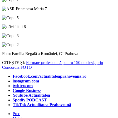
Foto: Familia Regală a României, CJ Prahova
CITEȘTE ȘI:
Formare profesională pentru 150 de elevi, prin
Concordia FOTO
Facebook.com/actualitateaprahoveana.ro
instagram.com
twitter.com
Google Business
Youtube Actualitatea
Spotify PODCAST
TikTok Actualitatea Prahoveană
Prec