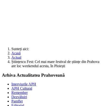
Sunteți aici:
Acasă
Actual
Științescu Fest: Cel mai mare festival de științe din Prahova
are loc weekendul acesta, în Ploiești
Arhiva Actualitatea Prahoveană
Interviurile APH
APH Cultural
Remember
Dezvăluiri
Pamflet
Editorial