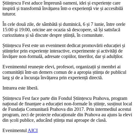
Științescu Fest aduce împreună oameni, idei și experiențe care
inspiră și transformă învățarea într-o experiență vie și accesibilă
tuturor.
În cele două zile, de sâmbătă și duminică, 6 și 7 iunie, între orele
15:00 și 19:00, oricine are ocazia să descopere, să își satisfacă
curiozitatea și să discute despre știință, în comunitate.
Științescu Fest este un eveniment dedicat promovării educației și
științelor prin experiențe interactive, experimente și activități de
învățare non-formală, adresate copiilor, tinerilor, dar și adulților.
Evenimentul reunește elevi, profesori, organizații și membri ai
comunității într-un demers comun de a apropia știința de publicul
larg și de a încuraja învățarea prin experiență directă.
Intrarea este liberă.
Științescu Fest face parte din Fondul Științescu Prahova, program
național de finanțare a educației non-formale în științe, susținut local
de Fundația Comunitară Prahova din 2017. Prin intermediul acestui
program, zeci de proiecte educaționale din Prahova au ajuns la elevi
din școli publice, aducând știința mai aproape de clasă.
Evenimentul
AICI