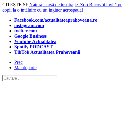
CITEȘTE ȘI:
Natura, sursă de inspirație. Zoo Bucov îi invită pe
copii la o întâlnire cu un inginer aerospațial
Facebook.com/actualitateaprahoveana.ro
instagram.com
twitter.com
Google Business
Youtube Actualitatea
Spotify PODCAST
TikTok Actualitatea Prahoveană
Prec
Mai departe