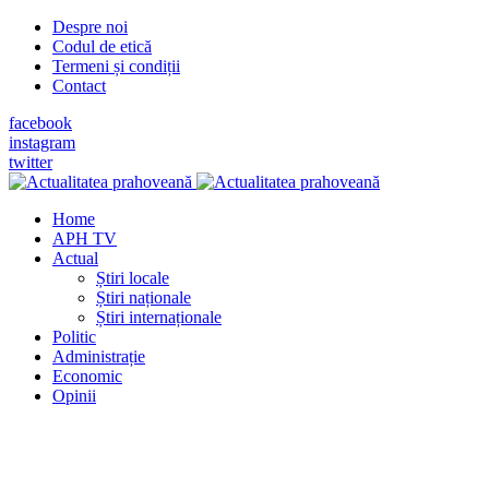
Despre noi
Codul de etică
Termeni și condiții
Contact
facebook
instagram
twitter
Home
APH TV
Actual
Știri locale
Știri naționale
Știri internaționale
Politic
Administrație
Economic
Opinii