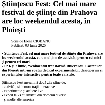
Științescu Fest: Cel mai mare
festival de științe din Prahova
are loc weekendul acesta, în
Ploiești
Scris de
Elena CIOBANU
Publicat: 03 Iunie 2026
• Științescu Fest, cel mai mare festival de științe din Prahova are
loc weekendul acesta, cu o mulțime de activități pentru cei mici
și pentru cei mari.
• Pe 6 și 7 iunie, evenimentul transformă Bulevardul Castanilor
din Ploiești într-un spațiu dedicat experimentelor, descoperirii și
experiențelor interactive pentru toate vârstele.
Științescu Fest înseamnă două zile pline de:
- activități și demonstrații interactive
- experimente și ateliere live
- expert talks cu invitați din domenii diverse
- și multe alte surprize