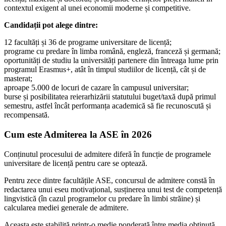
contextul exigent al unei economii moderne și competitive.
Candidații pot alege dintre:
12 facultăți și 36 de programe universitare de licență;
programe cu predare în limba română, engleză, franceză și germană;
oportunități de studiu la universități partenere din întreaga lume prin
programul Erasmus+, atât în timpul studiilor de licență, cât și de
masterat;
aproape 5.000 de locuri de cazare în campusul universitar;
burse și posibilitatea reierarhizării statutului buget/taxă după primul
semestru, astfel încât performanța academică să fie recunoscută și
recompensată.
Cum este Admiterea la ASE în 2026
Conținutul procesului de admitere diferă în funcție de programele
universitare de licență pentru care se optează.
Pentru zece dintre facultățile ASE, concursul de admitere constă în
redactarea unui eseu motivațional, susținerea unui test de competență
lingvistică (în cazul programelor cu predare în limbi străine) și
calcularea mediei generale de admitere.
Aceasta este stabilită printr-o medie ponderată între media obținută