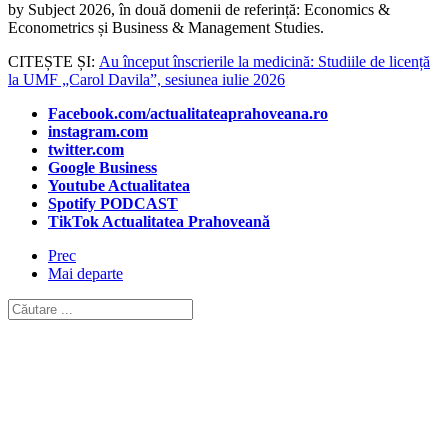
by Subject 2026, în două domenii de referință: Economics &
Econometrics și Business & Management Studies.
CITEȘTE ȘI:
Au început înscrierile la medicină: Studiile de licență
la UMF „Carol Davila”, sesiunea iulie 2026
Facebook.com/actualitateaprahoveana.ro
instagram.com
twitter.com
Google Business
Youtube Actualitatea
Spotify PODCAST
TikTok Actualitatea Prahoveană
Prec
Mai departe