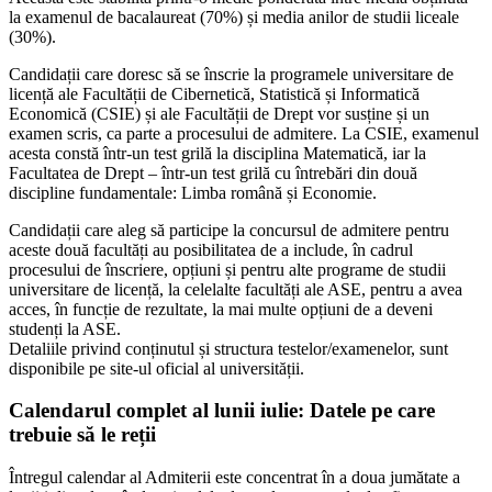
la examenul de bacalaureat (70%) și media anilor de studii liceale
(30%).
Candidații care doresc să se înscrie la programele universitare de
licență ale Facultății de Cibernetică, Statistică și Informatică
Economică (CSIE) și ale Facultății de Drept vor susține și un
examen scris, ca parte a procesului de admitere. La CSIE, examenul
acesta constă într-un test grilă la disciplina Matematică, iar la
Facultatea de Drept – într-un test grilă cu întrebări din două
discipline fundamentale: Limba română și Economie.
Candidații care aleg să participe la concursul de admitere pentru
aceste două facultăți au posibilitatea de a include, în cadrul
procesului de înscriere, opțiuni și pentru alte programe de studii
universitare de licență, la celelalte facultăți ale ASE, pentru a avea
acces, în funcție de rezultate, la mai multe opțiuni de a deveni
studenți la ASE.
Detaliile privind conținutul și structura testelor/examenelor, sunt
disponibile pe site-ul oficial al universității.
Calendarul complet al lunii iulie: Datele pe care
trebuie să le reții
Întregul calendar al Admiterii este concentrat în a doua jumătate a