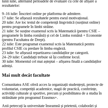
lunii iulie, alternând perioadele de evaluare cu cele de afișare a
rezultatelor:
9–16 iulie: Înscrieri online pe platforma de admitere.
17 iulie: Se afișează rezultatele pentru eseul motivațional.
20 iulie: Are loc testul de competență lingvistică (susținut online)
pentru programele în limbi străine.
21 iulie: Se susține examenul scris la Matematică (pentru CSIE –
programele în limba română) și cel de Limba română + Economie
(pentru Facultatea de Drept).
22 iulie: Este programat examenul scris la Matematică pentru
profilul CSIE cu predare în limba engleză.
23 iulie: Se afișează repartizarea candidaților pe categorii.
24–29 iulie: Candidații trebuie să își confirme locul.
30 iulie: Momentul cel mai așteptat – afișarea finală a candidaților
admiși.
Mai mult decât facultate
Comunitatea ASE oferă acces la organizații studențești, proiecte de
voluntariat, competiții academice, stagii de practică, conferințe,
activități culturale și sportive, precum și posibilitatea de a studia în
străinătate prin programul Erasmus+.
Anii petrecuți la universitate înseamnă și prietenii, colaborări și