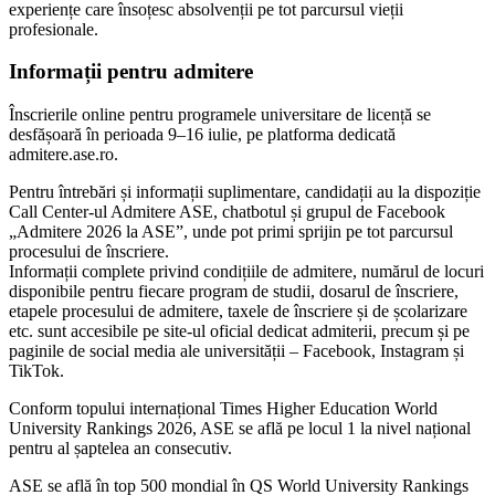
experiențe care însoțesc absolvenții pe tot parcursul vieții
profesionale.
Informații pentru admitere
Înscrierile online pentru programele universitare de licență se
desfășoară în perioada 9–16 iulie, pe platforma dedicată
admitere.ase.ro.
Pentru întrebări și informații suplimentare, candidații au la dispoziție
Call Center-ul Admitere ASE, chatbotul și grupul de Facebook
„Admitere 2026 la ASE”, unde pot primi sprijin pe tot parcursul
procesului de înscriere.
Informații complete privind condițiile de admitere, numărul de locuri
disponibile pentru fiecare program de studii, dosarul de înscriere,
etapele procesului de admitere, taxele de înscriere și de școlarizare
etc. sunt accesibile pe site-ul oficial dedicat admiterii, precum și pe
paginile de social media ale universității – Facebook, Instagram și
TikTok.
Conform topului internațional Times Higher Education World
University Rankings 2026, ASE se află pe locul 1 la nivel național
pentru al șaptelea an consecutiv.
ASE se află în top 500 mondial în QS World University Rankings