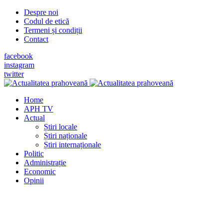
Despre noi
Codul de etică
Termeni și condiții
Contact
facebook
instagram
twitter
Home
APH TV
Actual
Știri locale
Știri naționale
Știri internaționale
Politic
Administrație
Economic
Opinii