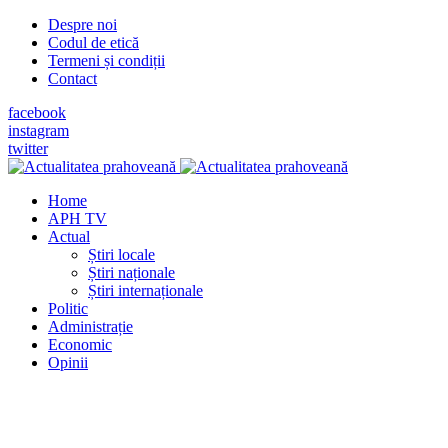
Despre noi
Codul de etică
Termeni și condiții
Contact
facebook
instagram
twitter
Home
APH TV
Actual
Știri locale
Știri naționale
Știri internaționale
Politic
Administrație
Economic
Opinii