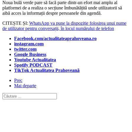
Noua bulă verde pare să facă parte dintr-un efort mai amplu al
platformei de a realiza o secțiune îmbunătățită unde utilizatorii să
aibă acces la informații despre persoanele din agendă.
CITEȘTE ȘI:
WhatsApp va pune la dispoziție folosirea unui nume
de utilizator pentru conversații, în locul numărului de telefon
Facebook.com/actualitateaprahoveana.ro
instagram.com
twitter.com
Google Business
Youtube Actualitatea
Spotify PODCAST
TikTok Actualitatea Prahoveană
Prec
Mai departe