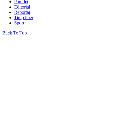
Pamflet
Editorial
Reportaj
Timp liber
Sport
Back To Top