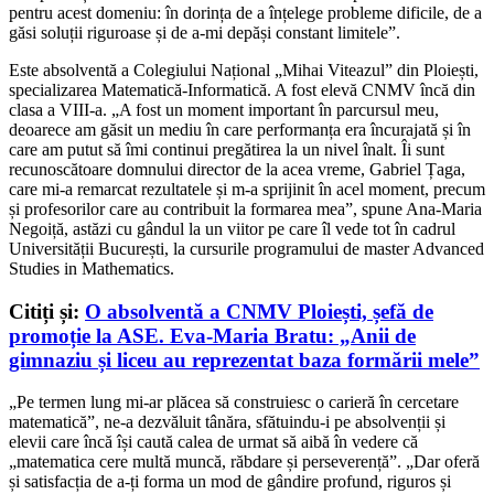
pentru acest domeniu: în dorința de a înțelege probleme dificile, de a
găsi soluții riguroase și de a-mi depăși constant limitele”.
Este absolventă a Colegiului Național „Mihai Viteazul” din Ploiești,
specializarea Matematică-Informatică. A fost elevă CNMV încă din
clasa a VIII-a. „A fost un moment important în parcursul meu,
deoarece am găsit un mediu în care performanța era încurajată și în
care am putut să îmi continui pregătirea la un nivel înalt. Îi sunt
recunoscătoare domnului director de la acea vreme, Gabriel Țaga,
care mi-a remarcat rezultatele și m-a sprijinit în acel moment, precum
și profesorilor care au contribuit la formarea mea”, spune Ana-Maria
Negoiță, astăzi cu gândul la un viitor pe care îl vede tot în cadrul
Universității București, la cursurile programului de master Advanced
Studies in Mathematics.
Citiți și:
O absolventă a CNMV Ploiești, șefă de
promoție la ASE. Eva-Maria Bratu: „Anii de
gimnaziu și liceu au reprezentat baza formării mele”
„Pe termen lung mi-ar plăcea să construiesc o carieră în cercetare
matematică”, ne-a dezvăluit tânăra, sfătuindu-i pe absolvenții și
elevii care încă își caută calea de urmat să aibă în vedere că
„
matematica cere multă muncă, răbdare și perseverență”. „Dar oferă
și satisfacția de a-ți forma un mod de gândire profund, riguros și