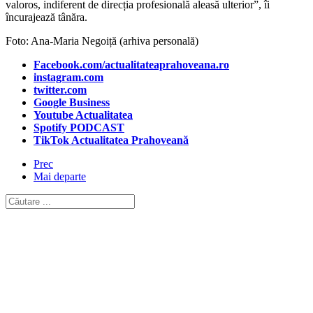
valoros, indiferent de direcția profesională aleasă ulterior”, îi
încurajează tânăra.
Foto: Ana-Maria Negoiță (arhiva personală)
Facebook.com/actualitateaprahoveana.ro
instagram.com
twitter.com
Google Business
Youtube Actualitatea
Spotify PODCAST
TikTok Actualitatea Prahoveană
Prec
Mai departe