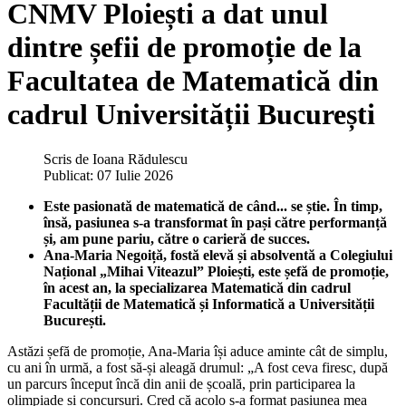
CNMV Ploiești a dat unul
dintre șefii de promoție de la
Facultatea de Matematică din
cadrul Universității București
Scris de
Ioana Rădulescu
Publicat: 07 Iulie 2026
Este pasionată de matematică de când... se știe. În timp,
însă, pasiunea s-a transformat în pași către performanță
și, am pune pariu, către o carieră de succes.
Ana-Maria Negoiță, fostă elevă și absolventă a Colegiului
Național „Mihai Viteazul” Ploiești, este șefă de promoție,
în acest an, la specializarea Matematică din cadrul
Facultății de Matematică și Informatică a Universității
București.
Astăzi șefă de promoție, Ana-Maria își aduce aminte cât de simplu,
cu ani în urmă, a fost să-și aleagă drumul: „A fost ceva firesc, după
un parcurs început încă din anii de școală, prin participarea la
olimpiade și concursuri. Cred că acolo s-a format pasiunea mea