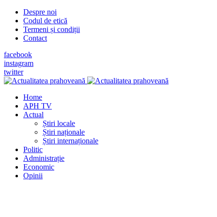
Despre noi
Codul de etică
Termeni și condiții
Contact
facebook
instagram
twitter
Home
APH TV
Actual
Știri locale
Știri naționale
Știri internaționale
Politic
Administrație
Economic
Opinii