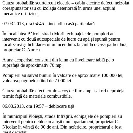
Cauza probabilă: scurtcircuit electric – cablu electric defect, neizolat
corespunzător sau cu izolaţia deteriorată în urma unei acţiuni
mecanice ori fizice.
07.03.2013, ora 04:45 – incendiu casă particulară
În localitatea Băicoi, strada Morii, echipajele de pompieri au
intervenit cu două autospeciale de lucru cu apă şi spumă pentru
localizarea şi lichidarea unui incendiu izbucnit la o casă particulară,
proprietar C. Aurica.
A ars: acoperişul construit din lemn cu învelitoare tablă pe o
suprafaţă de aproximativ 70 mp.
Pompierii au salvat bunuri în valoare de aproximativ 100.000 lei,
valoarea pagubelor fiind de 7.000 lei.
Cauza probabilă: efect termic – coş de fum amplasat ori neprotejat
termic faţă de materiale combustibile.
06.03.2013, ora 19:57 – deblocare uşă
În municipiul Ploieşti, strada Infrăţirii, echipajele de pompieri au
intervenit pentru deblocarea uşii unui apartament, proprietar C.
Nicolae în vârstă de 90 de ani. Din nefericire, proprietarul a fost
găsit decedat.