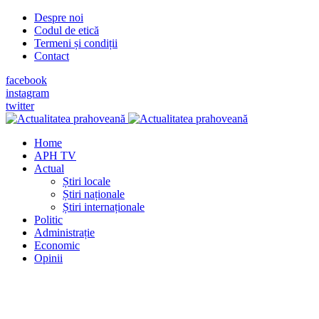
Despre noi
Codul de etică
Termeni și condiții
Contact
facebook
instagram
twitter
Home
APH TV
Actual
Știri locale
Știri naționale
Știri internaționale
Politic
Administrație
Economic
Opinii