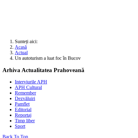
Sunteți aici:
Acasă
Actual
Un autoturism a luat foc în Bucov
Arhiva Actualitatea Prahoveană
Interviurile APH
APH Cultural
Remember
Dezvăluiri
Pamflet
Editorial
Reportaj
Timp liber
Sport
Back To Top