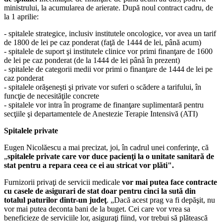
ministrului, la acumularea de arierate. După noul contract cadru, de
la 1 aprilie:
- spitalele strategice, inclusiv institutele oncologice, vor avea un tarif
de 1800 de lei pe caz ponderat (faţă de 1444 de lei, până acum)
- spitalele de suport şi institutele clinice vor primi finanţare de 1600
de lei pe caz ponderat (de la 1444 de lei până în prezent)
- spitalele de categorii medii vor primi o finanţare de 1444 de lei pe
caz ponderat
- spitalele orăşeneşti şi private vor suferi o scădere a tarifului, în
funcţie de necesităţile concrete
- spitalele vor intra în programe de finanţare suplimentară pentru
secţiile şi departamentele de Anestezie Terapie Intensivă (ATI)
Spitalele private
Eugen Nicolăescu a mai precizat, joi, în cadrul unei conferinţe, că
„
spitalele private care vor duce pacienţi la o unitate sanitară de
stat pentru a repara ceea ce ei au stricat vor plăti".
Furnizorii privaţi de servicii medicale
vor mai putea face contracte
cu casele de asigurari de stat doar pentru cinci la sută din
totalul paturilor dintr-un judeţ
. „Dacă acest prag va fi depăşit, nu
vor mai putea deconta bani de la buget. Cei care vor vrea sa
beneficieze de serviciile lor, asiguraţi fiind, vor trebui să plătească