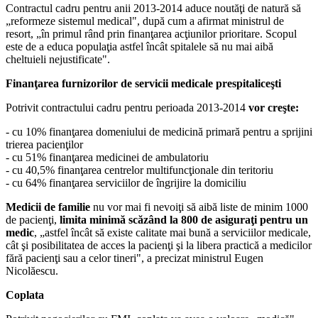
Contractul cadru pentru anii 2013-2014 aduce noutăţi de natură să
„reformeze sistemul medical", după cum a afirmat ministrul de
resort, „în primul rând prin finanţarea acţiunilor prioritare. Scopul
este de a educa populaţia astfel încât spitalele să nu mai aibă
cheltuieli nejustificate".
Finanţarea furnizorilor de servicii medicale prespitaliceşti
Potrivit contractului cadru pentru perioada 2013-2014
vor creşte:
- cu 10% finanţarea domeniului de medicină primară pentru a sprijini
trierea pacienţilor
- cu 51% finanţarea medicinei de ambulatoriu
- cu 40,5% finanţarea centrelor multifuncţionale din teritoriu
- cu 64% finanţarea serviciilor de îngrijire la domiciliu
Medicii de familie
nu vor mai fi nevoiţi să aibă liste de minim 1000
de pacienţi,
limita minimă scăzând la 800 de asiguraţi pentru un
medic
, „astfel încât să existe calitate mai bună a serviciilor medicale,
cât şi posibilitatea de acces la pacienţi şi la libera practică a medicilor
fără pacienţi sau a celor tineri", a precizat ministrul Eugen
Nicolăescu.
Coplata