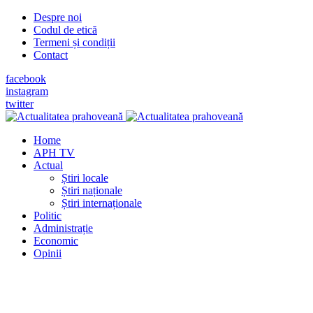
Despre noi
Codul de etică
Termeni și condiții
Contact
facebook
instagram
twitter
Home
APH TV
Actual
Știri locale
Știri naționale
Știri internaționale
Politic
Administrație
Economic
Opinii