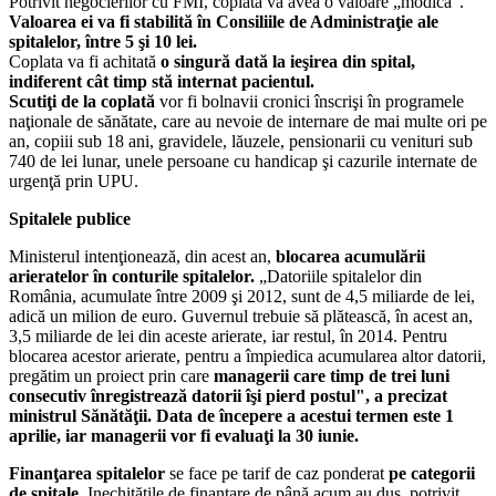
Potrivit negocierilor cu FMI, coplata va avea o valoare „modică".
Valoarea ei va fi stabilită în Consiliile de Administraţie ale
spitalelor, între 5 şi 10 lei.
Coplata va fi achitată
o singură dată la ieşirea din spital,
indiferent cât timp stă internat pacientul.
Scutiţi de la coplată
vor fi bolnavii cronici înscrişi în programele
naţionale de sănătate, care au nevoie de internare de mai multe ori pe
an, copiii sub 18 ani, gravidele, lăuzele, pensionarii cu venituri sub
740 de lei lunar, unele persoane cu handicap şi cazurile internate de
urgenţă prin UPU.
Spitalele publice
Ministerul intenţionează, din acest an,
blocarea acumulării
arieratelor în conturile spitalelor.
„Datoriile spitalelor din
România, acumulate între 2009 şi 2012, sunt de 4,5 miliarde de lei,
adică un milion de euro. Guvernul trebuie să plătească, în acest an,
3,5 miliarde de lei din aceste arierate, iar restul, în 2014. Pentru
blocarea acestor arierate, pentru a împiedica acumularea altor datorii,
pregătim un proiect prin care
managerii care timp de trei luni
consecutiv înregistrează datorii îşi pierd postul", a precizat
ministrul Sănătăţii. Data de începere a acestui termen este 1
aprilie, iar managerii vor fi evaluaţi la 30 iunie.
Finanţarea spitalelor
se face pe tarif de caz ponderat
pe categorii
de spitale.
Inechităţile de finanţare de până acum au dus, potrivit