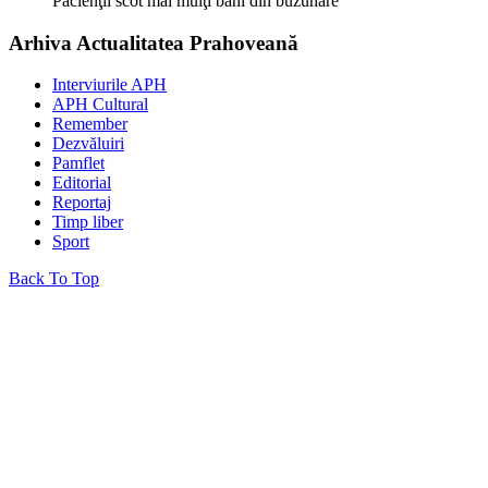
Pacienţii scot mai mulţi bani din buzunare
Arhiva Actualitatea Prahoveană
Interviurile APH
APH Cultural
Remember
Dezvăluiri
Pamflet
Editorial
Reportaj
Timp liber
Sport
Back To Top