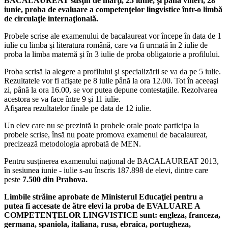
BACALAUREAT susţin de marţi, 25 iunie, şi până vineri, 28
iunie, proba de evaluare a competenţelor lingvistice într-o limbă
de circulaţie internaţională.
Probele scrise ale examenului de bacalaureat vor începe în data de 1
iulie cu limba şi literatura română, care va fi urmată în 2 iulie de
proba la limba maternă şi în 3 iulie de proba obligatorie a profilului.
Proba scrisă la alegere a profilului şi specializării se va da pe 5 iulie.
Rezultatele vor fi afişate pe 8 iulie până la ora 12.00. Tot în aceeaşi
zi, până la ora 16.00, se vor putea depune contestaţiile. Rezolvarea
acestora se va face între 9 şi 11 iulie.
Afişarea rezultatelor finale pe data de 12 iulie.
Un elev care nu se prezintă la probele orale poate participa la
probele scrise, însă nu poate promova examenul de bacalaureat,
precizează metodologia aprobată de MEN.
Pentru susţinerea examenului naţional de BACALAUREAT 2013,
în sesiunea iunie - iulie s-au înscris 187.898 de elevi, dintre care
peste
7.500 din Prahova.
Limbile străine aprobate de Ministerul Educaţiei pentru a
putea fi accesate de ătre elevi la proba de EVALUARE A
COMPETENŢELOR LINGVISTICE sunt: engleza, franceza,
germana, spaniola, italiana, rusa, ebraica, portugheza,