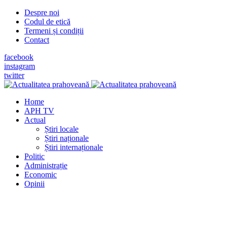
Despre noi
Codul de etică
Termeni și condiții
Contact
facebook
instagram
twitter
Home
APH TV
Actual
Știri locale
Știri naționale
Știri internaționale
Politic
Administrație
Economic
Opinii