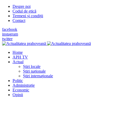
Despre noi
Codul de etică
Termeni și condiții
Contact
facebook
instagram
twitter
Home
APH TV
Actual
Știri locale
Știri naționale
Știri internaționale
Politic
Administrație
Economic
Opinii