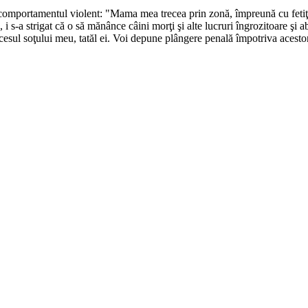
 comportamentul violent: "Mama mea trecea prin zonă, împreună cu feti
i s-a strigat că o să mănânce câini morţi şi alte lucruri îngrozitoare şi a
ecesul soţului meu, tatăl ei. Voi depune plângere penală împotriva acesto