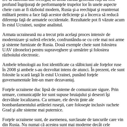
profund îngrijoraţi de performanţele trupelor lor în unele aspecte
cheie cum ar fi războiul modern, Rusia şi-a reechipat şi reantrenat
militarii pentru a face faţă acestor deficienţe şi a încerca să reducă
diferenţa faţă de armatele occidentale. Rezultatele pot fi văzute acum
în estul Ucrainei, susţine analistul.
Armata ucraineană nu a trecut prin acelaşi proces intensiv de
modernizare şi suferă efectele, confruntându-se cu cele mai noi arme
şi sisteme furnizate de Rusia. Două exemple cheie sunt folosirea
UAV (dronelor) pentru supraveghere şi urmărire şi folosirea
războiului electronic.
Ambele tehnologii au fost identificate ca slăbiciuni ale forţelor ruse
în 2008 şi ambele s-au dezvoltat intens de atunci. În prezent, ele sunt
folosite la scară largă în estul Ucrainei, punând forţele
guvernamentale într-un mare dezavantaj.
Forţele ucrainene duc lipsă de sisteme de comunicare sigure. Prin
urmare, comunicaţiile lor sunt supuse bruiajului şi deseori îşi
dezvăluie localizarea. Ca urmare, ele devin ţinte ale
bombardamentului artileriei ruseşti, care foloseşte inclusiv rachete
Grad şi alte sisteme mai puternice.
Forţele ucrainene sunt, de asemenea, surclasate de tancurile care vin
din Rusia. Nu numai că acestea sunt mai moderne decât cele