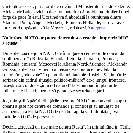
Cu toate acestea, purtătorul de cuvânt al Ministerului rus de Externe,
Aleksandr Lukașevici, a declarat anterior că problema trimiterii unei
forțe de pace în estul Ucrainei va fi abordată la reuniunea dintre
Vladimir Putin, Angela Merkel și Francois Hollande, care va avea
loc vineri după-amiază la Moscova, relatează
Agerpres
.
Noile forțe NATO ar putea determina o reacție „imprevizibilă”
a Rusiei
După decizia de joi a NATO de înființare a centrelor de comandă
suplimentare în Bulgaria, Estonia, Letonia, Lituania, Polonia şi
România, emisarul Moscovei la Alianţa Nord-Atlantică, Aleksandr
Gruşko, a declarat, vineri, că măsura va conduce inevitabil la
schimbări „adecvate" în planurile militare ale Rusiei. „Schimbările
serioase din cadrul situaţiei politico-militare" de-a lungul frontierei
ruseşti vor conduce „în mod natural" la schimbări în planurile
militare ale Rusiei, menite să garanteze securitatea ţării.
Joi, miniştrii Apărării din ţările membre NATO au convenit asupra
creării a şase noi centre de comandă şi control şi au anunţat, de
asemenea, că Forţa NATO de reacţie rapidă va fi dublată şi va
include 30.000 de persoane.
Decizia „creează un risc mare pentru Rusia", în primul rând în Ţările
Baltice, care ar putea deveni o regiune de „confruntare militară", a