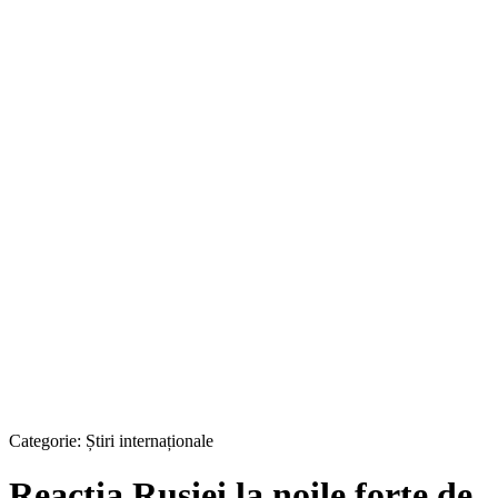
Categorie:
Știri internaționale
Reacția Rusiei la noile forțe de