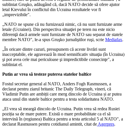
subliniat Gruşko, adăugând că, dacă NATO decide să ofere ajutor
letal Kievului în conflictul din Ucraina rezultatele vor fi
„imprevizibile".
„NATO ne spune că nu furnizează nimic, că nu sunt furnizate arme
letale (Ucrainei). Din perspectiva situaţiei pe teren nu este nicio
diferenţă dacă armele sunt furnizate de NATO sau separat de statele
membre NATO", le-a spus Gruşko jurnaliştilor ruşi, scrie
Mediafax
.
„În oricare dintre cazuri, presupunem că aceste livrări sunt
inacceptabile, ele agravează în mod semnificativ situaţia (în Ucraina)
şi pot avea cele mai periculoase şi impredictibile consecinţe", a
subliniat el.
Putin ar vrea să testeze puterea statelor baltice
Fostul secretar general al NATO, Anders Fogh Rasmussen, a
declarat pentru ziarul britanic The Daily Telegraph, vineri, că
Vladimir Putin are ambiții care merg dincolo de Ucraina și ar putea
ataca unul din statele baltice pentru a testa solidaritatea NATO.
„El vrea să meargă dincolo de Ucraina. Putin vrea să redea Rusiei
poziția sa de mare putere. Există o mare probabilitate ca el să
intervină în (regiunea) Baltica pentru a testa articolul 5 al NATO", a
declarat Rasmussen pentru cotidianul amintit, citat de
Agerpres
.