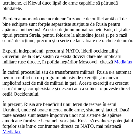
ucrainene, ci Kievul duce lipsă de arme capabile să pătrundă
blindatele.
Pierderea unor avioane ucrainene în zonele de onflict arată cât de
bine echipate sunt forţele separatiste susţinute de Rusia pentru
apărarea antiaeriană. Acestea deţin nu numai rachete Buk, ci şi alte
tipuri precum Strela, pentru folosire la altitudine joasă şi pe o rază
scurtă de acţiune, precum şi o serie de lansatoare de rachete de umăr.
Experţii independenţi, precum şi NATO, liderii occidentali şi
Guvernul de la Kiev susţin că există dovezi clare ale implicării
militare ruse directe, în pofida negărilor Moscovei, citează
Mediafax
.
În cadrul procesului său de transformare militară, Rusia s-a antrenat
pentru conflict cu un program intensiv de exerciţii şi manevre
implicând zeci de mii de militari în ţară. Aceste exerciţii au crescut
ca mărime şi complexistate şi deseori au ca subiect o poveste direct
ostilă Occidentului.
În prezent, Rusia are beneficiul unui teren de testare în estul
Ucrainei, unde îşi poate încerca noile arme, sisteme şi tactici. Dacă
toate acestea sunt testate împotriva unor noi sisteme de apărare
americane furnizate Ucrainei, vor ajuta Rusia să evalueze potenţialul
forţelor sale într-o confruntare directă cu NATO, mai relatează
Mediafax
.