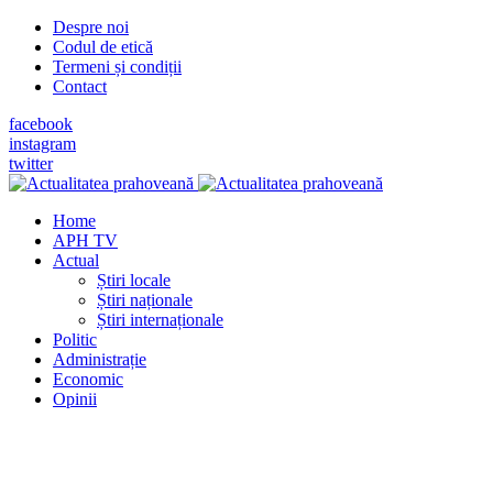
Despre noi
Codul de etică
Termeni și condiții
Contact
facebook
instagram
twitter
Home
APH TV
Actual
Știri locale
Știri naționale
Știri internaționale
Politic
Administrație
Economic
Opinii