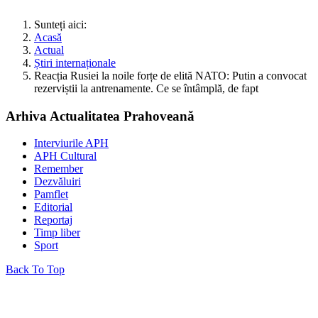
Sunteți aici:
Acasă
Actual
Știri internaționale
Reacția Rusiei la noile forțe de elită NATO: Putin a convocat
rezerviștii la antrenamente. Ce se întâmplă, de fapt
Arhiva Actualitatea Prahoveană
Interviurile APH
APH Cultural
Remember
Dezvăluiri
Pamflet
Editorial
Reportaj
Timp liber
Sport
Back To Top