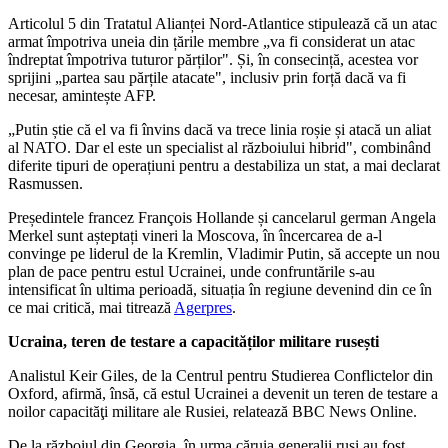
Articolul 5 din Tratatul Alianței Nord-Atlantice stipulează că un atac
armat împotriva uneia din țările membre „va fi considerat un atac
îndreptat împotriva tuturor părților". Și, în consecință, acestea vor
sprijini „partea sau părțile atacate", inclusiv prin forță dacă va fi
necesar, amintește AFP.
„Putin știe că el va fi învins dacă va trece linia roșie și atacă un aliat
al NATO. Dar el este un specialist al războiului hibrid", combinând
diferite tipuri de operațiuni pentru a destabiliza un stat, a mai declarat
Rasmussen.
Președintele francez François Hollande și cancelarul german Angela
Merkel sunt așteptați vineri la Moscova, în încercarea de a-l
convinge pe liderul de la Kremlin, Vladimir Putin, să accepte un nou
plan de pace pentru estul Ucrainei, unde confruntările s-au
intensificat în ultima perioadă, situația în regiune devenind din ce în
ce mai critică, mai titrează
Agerpres
.
Ucraina, teren de testare a capacităților militare rusești
Analistul Keir Giles, de la Centrul pentru Studierea Conflictelor din
Oxford, afirmă, însă, că estul Ucrainei a devenit un teren de testare a
noilor capacităţi militare ale Rusiei, relatează BBC News Online.
De la războiul din Georgia, în urma căruia generalii ruşi au fost