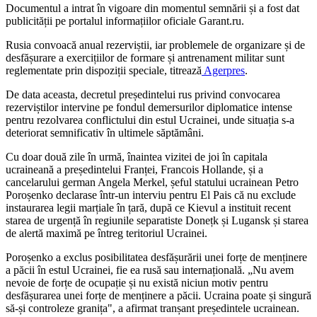
Documentul a intrat în vigoare din momentul semnării și a fost dat
publicității pe portalul informațiilor oficiale Garant.ru.
Rusia convoacă anual rezerviștii, iar problemele de organizare și de
desfășurare a exercițiilor de formare și antrenament militar sunt
reglementate prin dispoziții speciale, titrează
Agerpres
.
De data aceasta, decretul președintelui rus privind convocarea
rezerviștilor intervine pe fondul demersurilor diplomatice intense
pentru rezolvarea conflictului din estul Ucrainei, unde situația s-a
deteriorat semnificativ în ultimele săptămâni.
Cu doar două zile în urmă, înaintea vizitei de joi în capitala
ucraineană a președintelui Franței, Francois Hollande, și a
cancelarului german Angela Merkel, șeful statului ucrainean Petro
Poroșenko declarase într-un interviu pentru El Pais că nu exclude
instaurarea legii marțiale în țară, după ce Kievul a instituit recent
starea de urgență în regiunile separatiste Donețk și Lugansk și starea
de alertă maximă pe întreg teritoriul Ucrainei.
Poroșenko a exclus posibilitatea desfășurării unei forțe de menținere
a păcii în estul Ucrainei, fie ea rusă sau internațională. „Nu avem
nevoie de forțe de ocupație și nu există niciun motiv pentru
desfășurarea unei forțe de menținere a păcii. Ucraina poate și singură
să-și controleze granița", a afirmat tranșant președintele ucrainean.