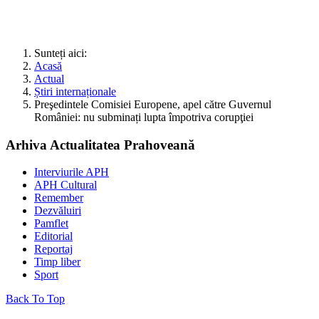
Sunteți aici:
Acasă
Actual
Știri internaționale
Preşedintele Comisiei Europene, apel către Guvernul
României: nu subminați lupta împotriva corupţiei
Arhiva Actualitatea Prahoveană
Interviurile APH
APH Cultural
Remember
Dezvăluiri
Pamflet
Editorial
Reportaj
Timp liber
Sport
Back To Top