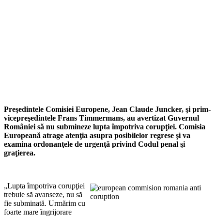
Preşedintele Comisiei Europene, Jean Claude Juncker, şi prim-
vicepreşedintele Frans Timmermans, au avertizat Guvernul
României să nu submineze lupta împotriva corupţiei. Comisia
Europeană atrage atenţia asupra posibilelor regrese şi va
examina ordonanţele de urgenţă privind Codul penal şi
graţierea.
„Lupta împotriva corupţiei
trebuie să avanseze, nu să
fie subminată. Urmărim cu
foarte mare îngrijorare