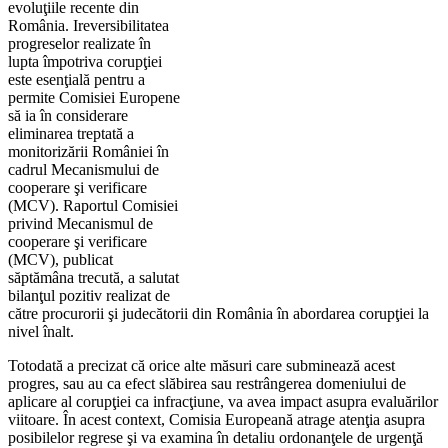
evoluţiile recente din
România. Ireversibilitatea
progreselor realizate în
lupta împotriva corupţiei
este esenţială pentru a
permite Comisiei Europene
să ia în considerare
eliminarea treptată a
monitorizării României în
cadrul Mecanismului de
cooperare şi verificare
(MCV). Raportul Comisiei
privind Mecanismul de
cooperare şi verificare
(MCV), publicat
săptămâna trecută, a salutat
bilanţul pozitiv realizat de
către procurorii şi judecătorii din România în abordarea corupţiei la
nivel înalt.
Totodată a precizat că orice alte măsuri care subminează acest
progres, sau au ca efect slăbirea sau restrângerea domeniului de
aplicare al corupţiei ca infracţiune, va avea impact asupra evaluărilor
viitoare. În acest context, Comisia Europeană atrage atenţia asupra
posibilelor regrese şi va examina în detaliu ordonanţele de urgenţă