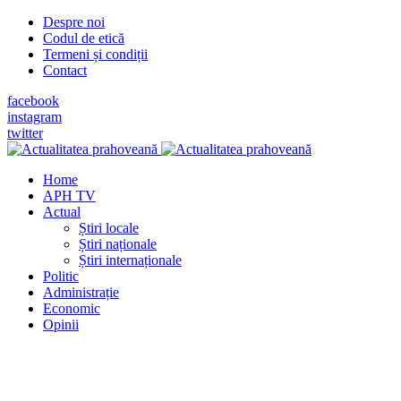
Despre noi
Codul de etică
Termeni și condiții
Contact
facebook
instagram
twitter
Home
APH TV
Actual
Știri locale
Știri naționale
Știri internaționale
Politic
Administrație
Economic
Opinii