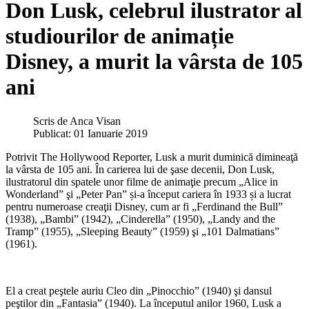
Don Lusk, celebrul ilustrator al
studiourilor de animație
Disney, a murit la vârsta de 105
ani
Scris de
Anca Visan
Publicat: 01 Ianuarie 2019
Potrivit The Hollywood Reporter, Lusk a murit duminică dimineaţă
la vârsta de 105 ani. În carierea lui de şase decenii, Don Lusk,
ilustratorul din spatele unor filme de animaţie precum „Alice in
Wonderland” şi „Peter Pan” și-a început cariera în 1933 și a lucrat
pentru numeroase creaţii Disney, cum ar fi „Ferdinand the Bull”
(1938), „Bambi” (1942), „Cinderella” (1950), „Landy and the
Tramp” (1955), „Sleeping Beauty” (1959) şi „101 Dalmatians”
(1961).
El a creat peştele auriu Cleo din „Pinocchio” (1940) şi dansul
peştilor din „Fantasia” (1940). La începutul anilor 1960, Lusk a