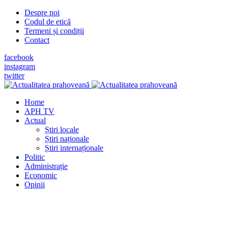
Despre noi
Codul de etică
Termeni și condiții
Contact
facebook
instagram
twitter
Home
APH TV
Actual
Știri locale
Știri naționale
Știri internaționale
Politic
Administrație
Economic
Opinii