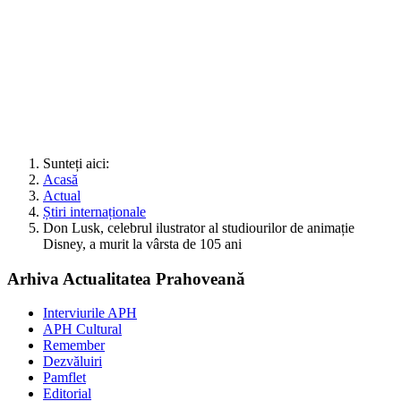
Sunteți aici:
Acasă
Actual
Știri internaționale
Don Lusk, celebrul ilustrator al studiourilor de animație
Disney, a murit la vârsta de 105 ani
Arhiva Actualitatea Prahoveană
Interviurile APH
APH Cultural
Remember
Dezvăluiri
Pamflet
Editorial