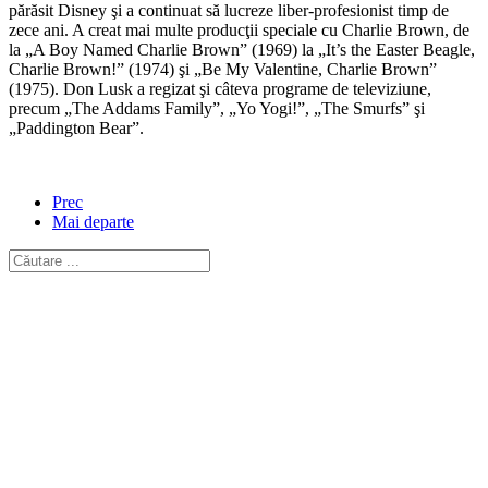
părăsit Disney şi a continuat să lucreze liber-profesionist timp de
zece ani. A creat mai multe producţii speciale cu Charlie Brown, de
la „A Boy Named Charlie Brown” (1969) la „It’s the Easter Beagle,
Charlie Brown!” (1974) şi „Be My Valentine, Charlie Brown”
(1975). Don Lusk a regizat şi câteva programe de televiziune,
precum „The Addams Family”, „Yo Yogi!”, „The Smurfs” şi
„Paddington Bear”.
Prec
Mai departe