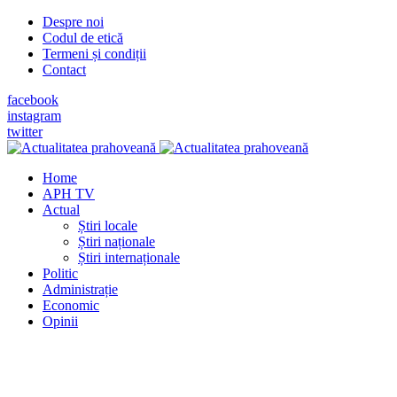
Despre noi
Codul de etică
Termeni și condiții
Contact
facebook
instagram
twitter
Home
APH TV
Actual
Știri locale
Știri naționale
Știri internaționale
Politic
Administrație
Economic
Opinii