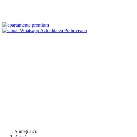
Sunteți aici:
Acasă