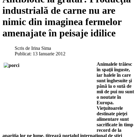
industrială de carne nu are
nimic din imaginea fermelor
amenajate în peisaje idilice
Scris de
Irina Sima
Publicat: 13 Ianuarie 2012
Animalele trăiesc
în spaţii înguste,
iar halele în care
sunt înghesuite şi
până la o sută de
mii de pui nu sunt
o noutate în
Europa.
Vieţuitoarele
destinate pieţei
alimentare sunt
sacrificate în timp
record de la
apariţia lor pe lume, titrează portalul internaţional de ştiri