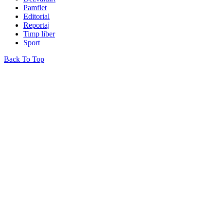
Pamflet
Editorial
Reportaj
Timp liber
Sport
Back To Top