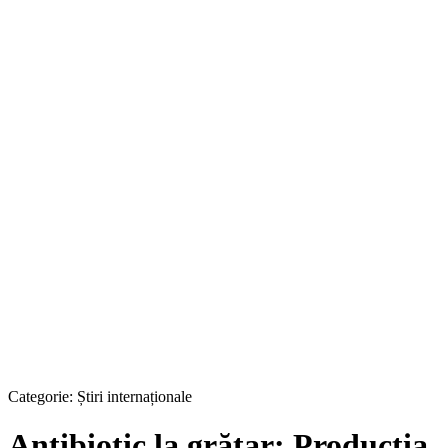
Categorie:
Știri internaționale
Antibiotic la grătar: Producţia