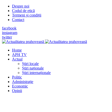
Despre noi
Codul de etică
Termeni și condiții
Contact
facebook
instagram
twitter
Home
APH TV
Actual
Știri locale
Știri naționale
Știri internaționale
Politic
Administrație
Economic
Opinii