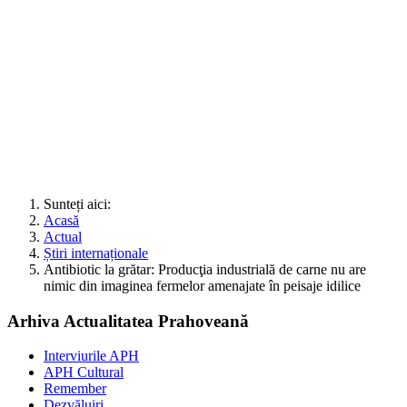
Sunteți aici:
Acasă
Actual
Știri internaționale
Antibiotic la grătar: Producţia industrială de carne nu are
nimic din imaginea fermelor amenajate în peisaje idilice
Arhiva Actualitatea Prahoveană
Interviurile APH
APH Cultural
Remember
Dezvăluiri