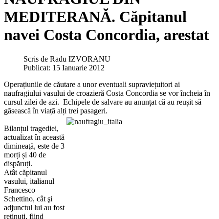
MEDITERANĂ. Căpitanul
navei Costa Concordia, arestat
Scris de
Radu IZVORANU
Publicat: 15 Ianuarie 2012
Operațiunile de căutare a unor eventuali supraviețuitori ai
naufragiului vasului de croazieră Costa Concordia se vor încheia în
cursul zilei de azi. Echipele de salvare au anunțat că au reușit să
găsească în viață alți trei pasageri.
Bilanțul tragediei,
actualizat în această
dimineaţă, este de 3
morți și 40 de
dispăruți.
Atât căpitanul
vasului, italianul
Francesco
Schettino, cât şi
adjunctul lui au fost
reținuţi, fiind