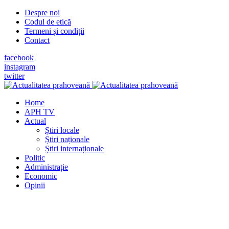
Despre noi
Codul de etică
Termeni și condiții
Contact
facebook
instagram
twitter
Home
APH TV
Actual
Știri locale
Știri naționale
Știri internaționale
Politic
Administrație
Economic
Opinii