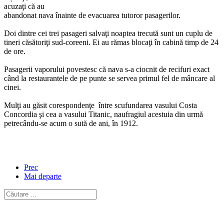
acuzaţi că au
abandonat nava înainte de evacuarea tutoror pasagerilor.
Doi dintre cei trei pasageri salvaţi noaptea trecută sunt un cuplu de
tineri căsătoriţi sud-coreeni. Ei au rămas blocaţi în cabină timp de 24
de ore.
Pasagerii vaporului povestesc că nava s-a ciocnit de recifuri exact
când la restaurantele de pe punte se servea primul fel de mâncare al
cinei.
Mulţi au găsit corespondenţe între scufundarea vasului Costa
Concordia şi cea a vasului Titanic, naufragiul acestuia din urmă
petrecându-se acum o sută de ani, în 1912.
Prec
Mai departe