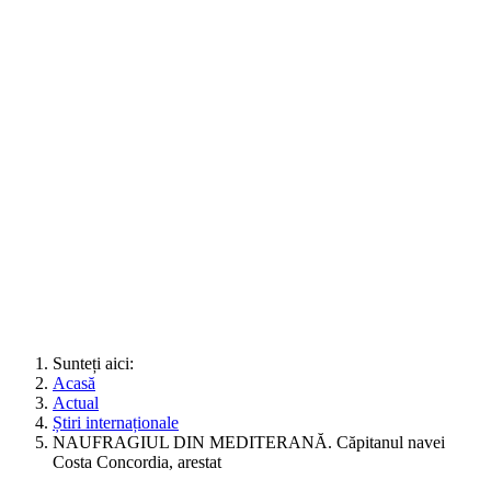
Sunteți aici:
Acasă
Actual
Știri internaționale
NAUFRAGIUL DIN MEDITERANĂ. Căpitanul navei
Costa Concordia, arestat