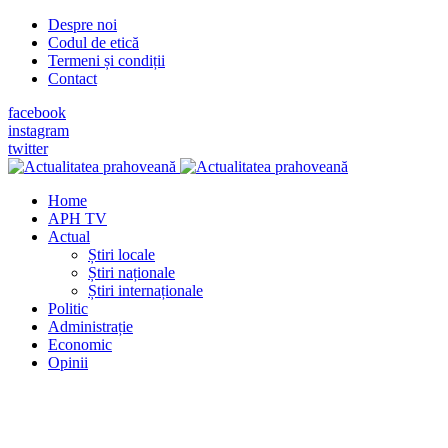
Despre noi
Codul de etică
Termeni și condiții
Contact
facebook
instagram
twitter
Home
APH TV
Actual
Știri locale
Știri naționale
Știri internaționale
Politic
Administrație
Economic
Opinii