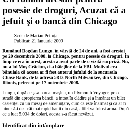
posesie de droguri, Acuzat că a
jefuit şi o bancă din Chicago
Scris de
Marian Petruța
Publicat: 21 Ianuarie 2009
Românul Bogdan Lungu, în vârstă de 24 de ani, a fost arestat
pe 20 decembrie 2008, la Chicago, pentru posesie de droguri. În
timp ce era în arest, acesta a avut parte de o vizită surpriză. Nu,
nu a lui Moş Crăciun, ci a băieţilor de la FBI. Motivul era
bănuiala că acesta ar fi fost autorul jafului de la sucursala
Chase Bank, de la adresa 5813 North Milwaukee, din Chicago,
Illinois, petrecut pe 17 noiembrie 2008.
Lungu, după ce şi-a parcat maşina, un Plymouth Voyager, pe o
stradă din apropierea băncii, a intrat în clădire şi a înmânat un bilet
casieriţei cu un mesaj de ameninţare, cum că este înarmat şi că ar fi
bine să-i dea cât mai rapid banii din casă, altfel va folosi arma. După
ce a luat 5,034 de dolari, acesta s-a făcut nevăzut.
Identificat din întâmplare