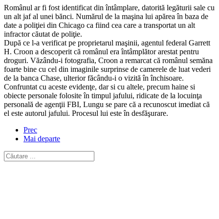
Românul ar fi fost identificat din întâmplare, datorită legăturii sale cu
un alt jaf al unei bănci. Numărul de la maşina lui apărea în baza de
date a poliţiei din Chicago ca fiind cea care a transportat un alt
infractor căutat de poliţie.
După ce l-a verificat pe proprietarul maşinii, agentul federal Garrett
H. Croon a descoperit că românul era întâmplător arestat pentru
droguri. Văzându-i fotografia, Croon a remarcat că românul semăna
foarte bine cu cel din imaginile surprinse de camerele de luat vederi
de la banca Chase, ulterior făcându-i o vizită în închisoare.
Confruntat cu aceste evidenţe, dar si cu altele, precum haine si
obiecte personale folosite în timpul jafului, ridicate de la locuinţa
personală de agenţii FBI, Lungu se pare că a recunoscut imediat că
el este autorul jafului. Procesul lui este în desfăşurare.
Prec
Mai departe