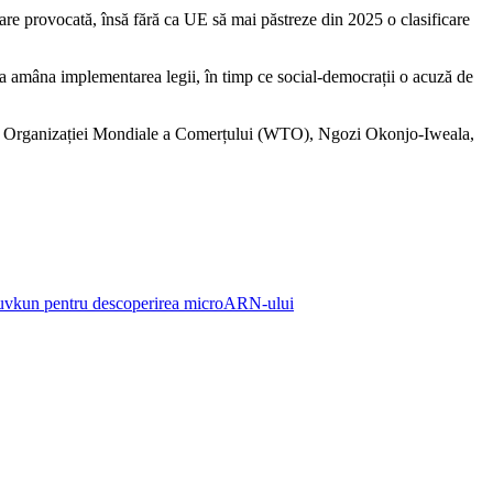
ișare provocată, însă fără ca UE să mai păstreze din 2025 o clasificare
e a amâna implementarea legii, în timp ce social-democrații o acuză de
șeful Organizației Mondiale a Comerțului (WTO), Ngozi Okonjo-Iweala,
 Ruvkun pentru descoperirea microARN-ului