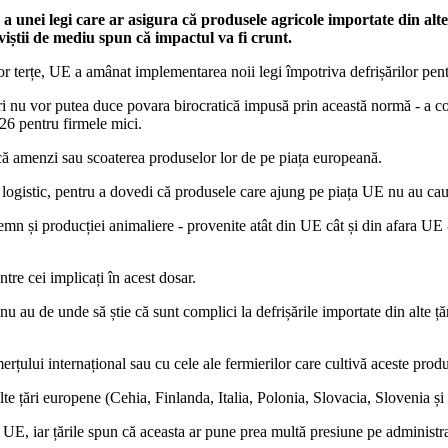
i legi care ar asigura că produsele agricole importate din alte ță
iviștii de mediu spun că impactul va fi crunt.
lor terțe, UE a amânat implementarea noii legi împotriva defrișărilor pent
tori nu vor putea duce povara birocratică impusă prin această normă - a
26 pentru firmele mici.
ă amenzi sau scoaterea produselor lor de pe piața europeană.
logistic, pentru a dovedi că produsele care ajung pe piața UE nu au cauz
 lemn și producției animaliere - provenite atât din UE cât și din afara UE
tre cei implicați în acest dosar.
r nu au de unde să știe că sunt complici la defrișările importate din alte
erțului internațional sau cu cele ale fermierilor care cultivă aceste prod
lte țări europene (Cehia, Finlanda, Italia, Polonia, Slovacia, Slovenia și 
 UE, iar țările spun că aceasta ar pune prea multă presiune pe administr