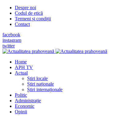
Despre noi
Codul de etică
Termeni și condiții
Contact
facebook
instagram
twitter
Home
APH TV
Actual
Știri locale
Știri naționale
Știri internaționale
Politic
Administrație
Economic
Opinii