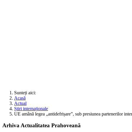
Sunteți aici:
Acasă
Actual
Știri internaționale
UE amână legea „antidefrișare”, sub presiunea partenerilor inter
Arhiva Actualitatea Prahoveană