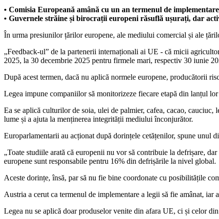
• Comisia Europeană amână cu un an termenul de implementare a une
• Guvernele străine și birocrații europeni răsuflă ușurați, dar act
În urma presiunilor țărilor europene, ale mediului comercial și ale țări
„Feedback-ul” de la partenerii internaționali ai UE - că micii agricul
2025, la 30 decembrie 2025 pentru firmele mari, respectiv 30 iunie 20
După acest termen, dacă nu aplică normele europene, producătorii risc
Legea impune companiilor să monitorizeze fiecare etapă din lanțul lor 
Ea se aplică culturilor de soia, ulei de palmier, cafea, cacao, cauciuc,
lume și a ajuta la menținerea integrității mediului înconjurător.
Europarlamentarii au acționat după dorințele cetățenilor, spune unul din
„Toate studiile arată că europenii nu vor să contribuie la defrișare, da
europene sunt responsabile pentru 16% din defrișările la nivel global.
Aceste dorințe, însă, par să nu fie bine coordonate cu posibilitățile com
Austria a cerut ca termenul de implementare a legii să fie amânat, iar a
Legea nu se aplică doar produselor venite din afara UE, ci și celor din