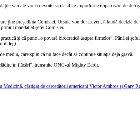
itățile vamale vor fi nevoite să clasifice importurile după riscul de defr
 care ține președinta Comisiei, Ursula von der Leyen, îi laudă decizia d
 primul mandat al șefei Comisiei.
e practică și că pune „o povară birocratică asupra firmelor”. Până și 
noii legi.
 de mediu, care spun că nu face decât să continue situația deja gravă.
clădire în flăcări”, transmite ONG-ul Mighty Earth.
u Medicină, câştigat de cercetătorii americani Victor Ambros şi Gary