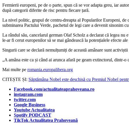
Fermierii europeni, pe de o parte, spun că se vor adapta greu, iar autor
după categorii diferite de risc pentru fiecare țară.
La nivel politic, grupul de centru-dreapta al Popularilor Europeni, de
subminarea Pactului Verde, pachetul de legi care a devenit sinonim cu
La rândul său, cancelarul german Olaf Scholz a declarat că legea nu 
le-ar fi cerut europenilor să se mai gândească la potențialele efecte ale 
Singurii care se declară nemulțumiți de această amânare sunt activiștii
„A amâna este ca și când ai arunca afară pe geam extinctorul, dintr-o 
Mai multe pe
romania.europalibera.org
CITEȘTE ȘI:
Săptămâna Nobel este deschisă cu Premiul Nobel pentr
Facebook.com/actualitateaprahoveana.ro
instagram.com
twitter.com
Google Business
Youtube Actualitatea
Spotify PODCAST
TikTok Actualitatea Prahoveană