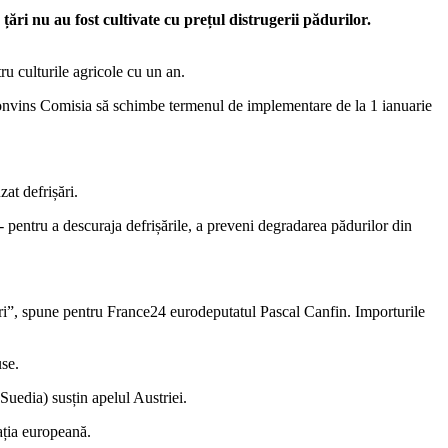
ri nu au fost cultivate cu prețul distrugerii pădurilor.
ru culturile agricole cu un an.
 convins Comisia să schimbe termenul de implementare de la 1 ianuarie
at defrișări.
 - pentru a descuraja defrișările, a preveni degradarea pădurilor din
 țări”, spune pentru France24 eurodeputatul Pascal Canfin. Importurile
use.
Suedia) susțin apelul Austriei.
ația europeană.