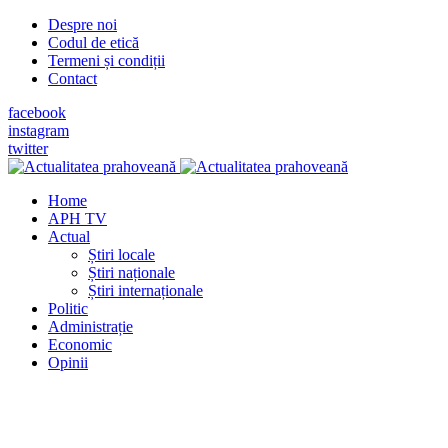
Despre noi
Codul de etică
Termeni și condiții
Contact
facebook
instagram
twitter
Home
APH TV
Actual
Știri locale
Știri naționale
Știri internaționale
Politic
Administrație
Economic
Opinii