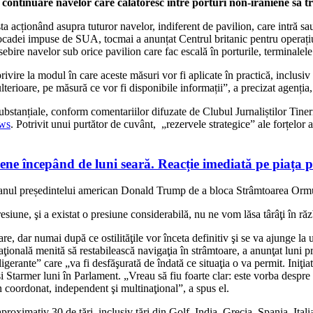
ontinuare navelor care călătoresc între porturi non-iraniene să 
 acționând asupra tuturor navelor, indiferent de pavilion, care intră sau
 blocadei impuse de SUA, tocmai a anunțat Centrul britanic pentru oper
e navelor sub orice pavilion care fac escală în porturile, terminalele pe
ire la modul în care aceste măsuri vor fi aplicate în practică, inclusiv pr
terioare, pe măsură ce vor fi disponibile informații”, a precizat agenția, 
substanțiale, conform comentariilor difuzate de Clubul Jurnaliștilor Tiner
ws
. Potrivit unui purtător de cuvânt, „rezervele strategice” ale forțelor 
ne începând de luni seară. Reacție imediată pe piața p
planul președintelui american Donald Trump de a bloca Strâmtoarea Ormu
esiune, şi a existat o presiune considerabilă, nu ne vom lăsa târâţi în r
re, dar numai după ce ostilităţile vor înceta definitiv şi se va ajunge la
inaţională menită să restabilească navigaţia în strâmtoare, a anunţat lun
eligerante” care „va fi desfăşurată de îndată ce situaţia o va permit.
Iniţia
i Starmer luni în Parlament. „Vreau să fiu foarte clar: este vorba despre p
 coordonat, independent şi multinaţional”, a spus el.
aproximativ 30 de ţări, inclusiv ţări din Golf, India, Grecia, Spania, Ital