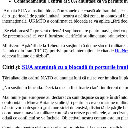
Comandamentul Central al SUA anunțase că va permite în c
Armata SUA a instituit blocadă în zonele de coastă ale Iranului, aceasta
de o „perioadă de grație limitată” pentru a părăsi zona, în contextul
internațională. UKMTO a confirmat că blocada se va aplica „fără deosebir
„Se elaborează în prezent orientări suplimentare pentru navigatori cu priv
Se preconizează că vor fi furnizate clarificări suplimentare prin avize ul
Ministerul Apărării de la Teheran a susținut că deține stocuri militare 
Islamice din Iran (IRGC), potrivit presei internaționale citat de
HotNe
adecvat înainte de război”.
Citiți și:
SUA amenință cu o blocadă în porturile iranie
Țări aliate din cadrul NATO au anunțat luni că nu se vor implica în 
„Nu susţinem blocada. Decizia mea a fost foarte clară: indiferent de pr
Mai multe ţări europene au declarat că sunt dispuse să ajute în strâmtoa
conferinţă cu Marea Britanie şi alte ţări pentru a crea o misiune mult
că este vorba despre o „
misiune strict defensivă, distinctă de părţile b
coordonarea navelor militare care să escorteze petrolierele, a precizat ș
odată ce conflictul se va încheia. Obiectivul nostru comun este un plan
O întâlnire pentru elaborarea planurilor misiunii, la care vor participa 