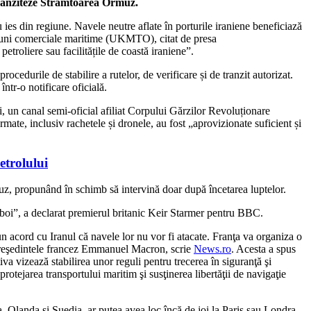
tranziteze Strâmtoarea Ormuz.
 ies din regiune. Navele neutre aflate în porturile iraniene beneficiază
ațiuni comerciale maritime (UKMTO), citat de presa
troliere sau facilitățile de coastă iraniene”.
ocedurile de stabilire a rutelor, de verificare și de tranzit autorizat.
într-o notificare oficială.
i, un canal semi-oficial afiliat Corpului Gărzilor Revoluționare
armate, inclusiv rachetele și dronele, au fost „aprovizionate suficient și
etrolului
z, propunând în schimb să intervină doar după încetarea luptelor.
ăzboi”, a declarat premierul britanic Keir Starmer pentru BBC.
 un acord cu Iranul că navele lor nu vor fi atacate. Franţa va organiza o
i preşedintele francez Emmanuel Macron, scrie
News.ro
. Acesta a spus
tiva vizează stabilirea unor reguli pentru trecerea în siguranţă şi
rotejarea transportului maritim şi susţinerea libertăţii de navigaţie
ia, Olanda şi Suedia, ar putea avea loc încă de joi la Paris sau Londra,