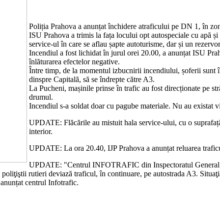
Poliția Prahova a anunțat închidere atraficului pe DN 1, în zo
ISU Prahova a trimis la fața locului opt autospeciale cu apă și
service-ul în care se aflau șapte autoturisme, dar și un rezervo
Incendiul a fost lichidat în jurul orei 20.00, a anunțat ISU Pr
înlăturarea efectelor negative.
Între timp, de la momentul izbucnirii incendiului, șoferii sunt î
dinspre Capitală, să se îndrepte către A3.
La Pucheni, mașinile prinse în trafic au fost direcționate pe str
drumul.
Incendiul s-a soldat doar cu pagube materiale. Nu au existat v
UPDATE: Flăcările au mistuit hala service-ului, cu o suprafață d
interior.
UPDATE: La ora 20.40, IJP Prahova a anunțat reluarea traficul
UPDATE: "Centrul INFOTRAFIC din Inspectoratul General al Po
poliţiştii rutieri deviază traficul, în continuare, pe autostrada A3. Situ
nunțat centrul Infotrafic.