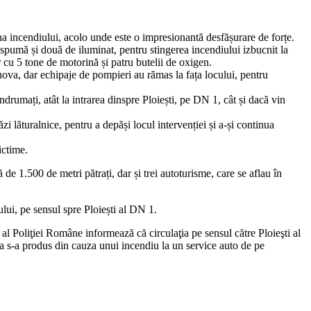
na incendiului, acolo unde este o impresionantă desfășurare de forțe.
 spumă și două de iluminat, pentru stingerea incendiului izbucnit la
r cu 5 tone de motorină și patru butelii de oxigen.
ahova, dar echipaje de pompieri au rămas la fața locului, pentru
ndrumați, atât la intrarea dinspre Ploiești, pe DN 1, cât și dacă vin
ăzi lăturalnice, pentru a depăși locul intervenției și a-și continua
ictime.
e 1.500 de metri pătrați, dar și trei autoturisme, care se aflau în
ui, pe sensul spre Ploiești al DN 1.
liţiei Române informează că circulaţia pe sensul către Ploieşti al
aţia s-a produs din cauza unui incendiu la un service auto de pe