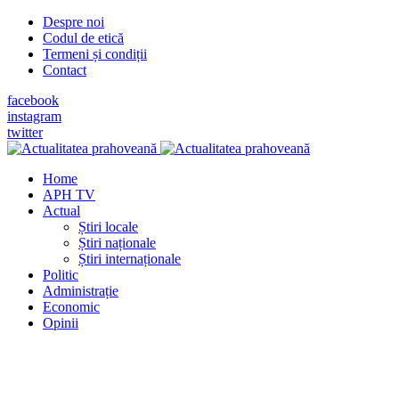
Despre noi
Codul de etică
Termeni și condiții
Contact
facebook
instagram
twitter
Home
APH TV
Actual
Știri locale
Știri naționale
Știri internaționale
Politic
Administrație
Economic
Opinii