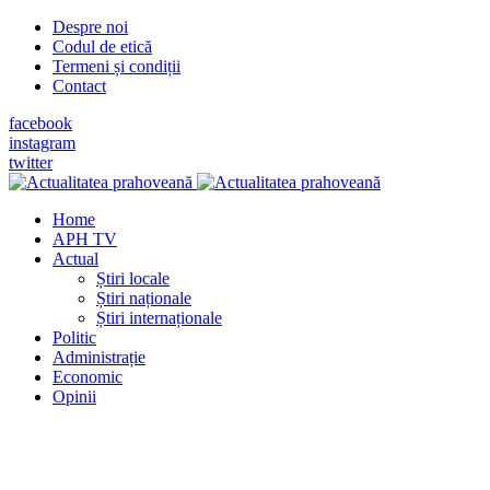
Despre noi
Codul de etică
Termeni și condiții
Contact
facebook
instagram
twitter
Home
APH TV
Actual
Știri locale
Știri naționale
Știri internaționale
Politic
Administrație
Economic
Opinii