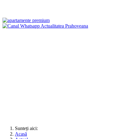
Sunteți aici:
Acasă