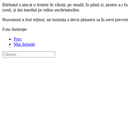
Bărbatul a atacat o femeie în vârstă, pe stradă, în plină zi, pentru a-i fu
zonă, și dat imediat pe mâna anchetatorilor.
Buzoianul a fost reținut, iar instanța a decis plasarea sa în arest preve
Foto ilustrație
Prec
Mai departe