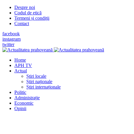
Despre noi
Codul de etică
Termeni și condiții
Contact
facebook
instagram
twitter
Home
APH TV
Actual
Știri locale
Știri naționale
Știri internaționale
Politic
Administrație
Economic
Opinii