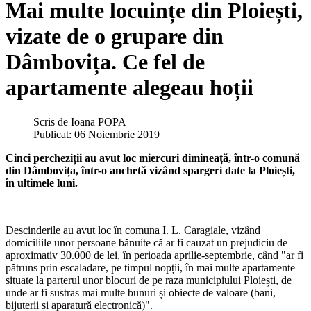
Mai multe locuințe din Ploiești,
vizate de o grupare din
Dâmbovița. Ce fel de
apartamente alegeau hoții
Scris de
Ioana POPA
Publicat: 06 Noiembrie 2019
Cinci percheziții au avut loc miercuri dimineață, într-o comună
din Dâmbovița, într-o anchetă vizând spargeri date la Ploiești,
în ultimele luni.
Descinderile au avut loc în comuna I. L. Caragiale, vizând
domiciliile unor persoane bănuite că ar fi cauzat un prejudiciu de
aproximativ 30.000 de lei, în perioada aprilie-septembrie, când "ar fi
pătruns prin escaladare, pe timpul nopții, în mai multe apartamente
situate la parterul unor blocuri de pe raza municipiului Ploiești, de
unde ar fi sustras mai multe bunuri și obiecte de valoare (bani,
bijuterii și aparatură electronică)".