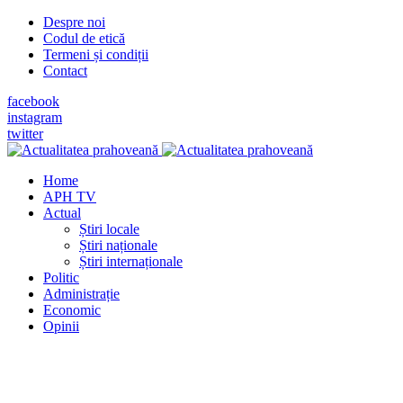
Despre noi
Codul de etică
Termeni și condiții
Contact
facebook
instagram
twitter
Home
APH TV
Actual
Știri locale
Știri naționale
Știri internaționale
Politic
Administrație
Economic
Opinii