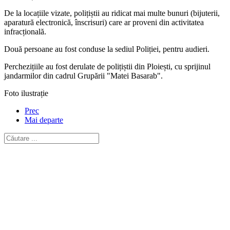
De la locațiile vizate, polițiștii au ridicat mai multe bunuri (bijuterii,
aparatură electronică, înscrisuri) care ar proveni din activitatea
infracțională.
Două persoane au fost conduse la sediul Poliției, pentru audieri.
Perchezițiile au fost derulate de polițiștii din Ploiești, cu sprijinul
jandarmilor din cadrul Grupării "Matei Basarab".
Foto ilustrație
Prec
Mai departe