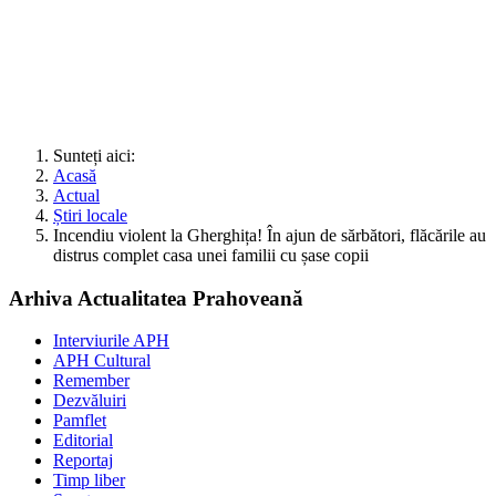
Sunteți aici:
Acasă
Actual
Știri locale
Incendiu violent la Gherghița! În ajun de sărbători, flăcările au
distrus complet casa unei familii cu șase copii
Arhiva Actualitatea Prahoveană
Interviurile APH
APH Cultural
Remember
Dezvăluiri
Pamflet
Editorial
Reportaj
Timp liber