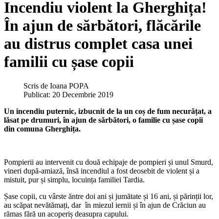
Incendiu violent la Gherghița!
În ajun de sărbători, flăcările
au distrus complet casa unei
familii cu șase copii
Scris de
Ioana POPA
Publicat: 20 Decembrie 2019
Un incendiu puternic, izbucnit de la un coș de fum necurățat, a
lăsat pe drumuri, în ajun de sărbători, o familie cu șase copii
din comuna Gherghița.
Pompierii au intervenit cu două echipaje de pompieri și unul Smurd,
vineri după-amiază, însă incendiul a fost deosebit de violent și a
mistuit, pur și simplu, locuința familiei Tardia.
Șase copii, cu vârste ăntre doi ani și jumătate și 16 ani, și părinții lor,
au scăpat nevătămați, dar în miezul iernii și în ajun de Crăciun au
rămas fără un acoperiș deasupra capului.