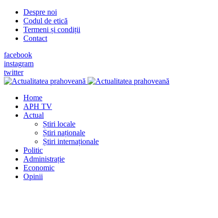
Despre noi
Codul de etică
Termeni și condiții
Contact
facebook
instagram
twitter
Home
APH TV
Actual
Știri locale
Știri naționale
Știri internaționale
Politic
Administrație
Economic
Opinii