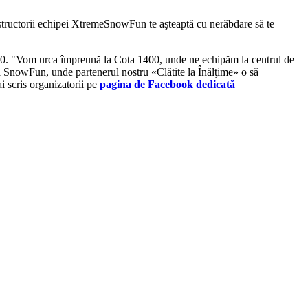
nstructorii echipei XtremeSnowFun te aşteaptă cu nerăbdare să te
 12.00. "Vom urca împreună la Cota 1400, unde ne echipăm la centrul de
 SnowFun, unde partenerul nostru «Clătite la Înălţime» o să
i scris organizatorii pe
pagina de Facebook dedicată