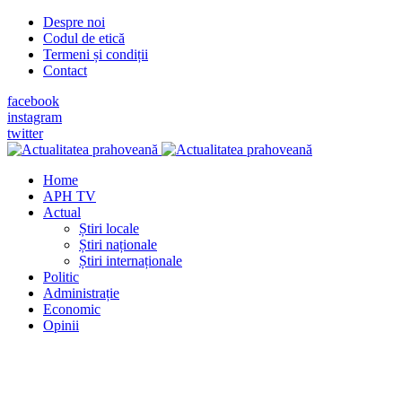
Despre noi
Codul de etică
Termeni și condiții
Contact
facebook
instagram
twitter
Home
APH TV
Actual
Știri locale
Știri naționale
Știri internaționale
Politic
Administrație
Economic
Opinii