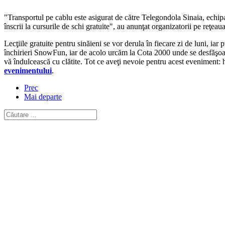
"Transportul pe cablu este asigurat de către Telegondola Sinaia, echip
înscrii la cursurile de schi gratuite", au anunţat organizatorii pe reţea
Lecţiile gratuite pentru sinăieni se vor derula în fiecare zi de luni, 
închirieri SnowFun, iar de acolo urcăm la Cota 2000 unde se desfăşoa
vă îndulcească cu clătite. Tot ce aveţi nevoie pentru acest eveniment: 
evenimentului
.
Prec
Mai departe