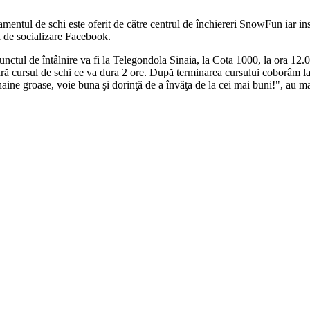
amentul de schi este oferit de către centrul de închiereri SnowFun iar i
ua de socializare Facebook.
iar punctul de întâlnire va fi la Telegondola Sinaia, la Cota 1000, la ora
ră cursul de schi ce va dura 2 ore. După terminarea cursului coborâm la
haine groase, voie buna şi dorinţă de a învăţa de la cei mai buni!", au ma