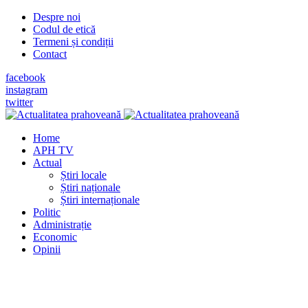
Despre noi
Codul de etică
Termeni și condiții
Contact
facebook
instagram
twitter
Home
APH TV
Actual
Știri locale
Știri naționale
Știri internaționale
Politic
Administrație
Economic
Opinii