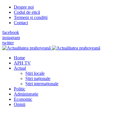
Despre noi
Codul de etică
Termeni și condiții
Contact
facebook
instagram
twitter
Home
APH TV
Actual
Știri locale
Știri naționale
Știri internaționale
Politic
Administrație
Economic
Opinii