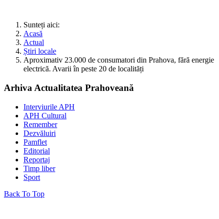
Sunteți aici:
Acasă
Actual
Știri locale
Aproximativ 23.000 de consumatori din Prahova, fără energie
electrică. Avarii în peste 20 de localități
Arhiva Actualitatea Prahoveană
Interviurile APH
APH Cultural
Remember
Dezvăluiri
Pamflet
Editorial
Reportaj
Timp liber
Sport
Back To Top