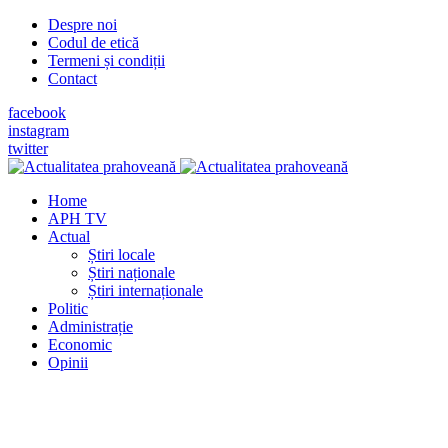
Despre noi
Codul de etică
Termeni și condiții
Contact
facebook
instagram
twitter
Home
APH TV
Actual
Știri locale
Știri naționale
Știri internaționale
Politic
Administrație
Economic
Opinii