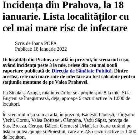
Incidența din Prahova, la 18
ianuarie. Lista localităților cu
cel mai mare risc de infectare
Scris de
Ioana POPA
Publicat: 18 Ianuarie 2022
16 localități din Prahova se află în prezent, în scenariul roșu,
având incidența peste 3 la mie, reiese din cea mai nouă
raportare publicată de
Direcția de Sănătate Publică.
Dintre
acestea, cele mai mare rate de infectare au fost calculate pentru
stațiunile montane de pe Valea Prahovei.
La Sinaia și Azuga, rata infectărilor se apropie spre 8 la mie. Și la
Bușteni se înregistrează, deja, aproape 6 cazuri active la 1.000 de
locuitori.
În scenariul roșu se mai află, în prezent, Bănești, Păulești, Târgșoru
Vechi, Cornu, Valea Doftanei, Câmpina, Vadu Săpat, provița de
Sus, Breaza, Cerașu, Băicoi, Gornet și Urlați, iar foarte curând pe
listă ar putea ajunge și Ploieștiul, care are 2,85 cazuri active la 1.000
de locuitori.