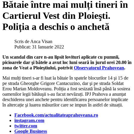
Bătaie între mai mulți tineri în
Cartierul Vest din Ploieşti.
Poliția a deschis o anchetă
Scris de
Anca Visan
Publicat: 31 Ianuarie 2022
Un scandal din care n-au lipsit lovituri aplicate cu pumnii,
picioarele dar şi bâtele a avut loc luni seară în jurul orei 20.00 în
zona de Veat a Ploieştiului, potrivit
Observatorul Prahovean
.
Mai mulți tineri s-ar fi luat la bătaie în spatele blocurilor 14 şi 15 de
pe strada Gheorghe Grigore Cantacuzino, dar şi pe strada Soldat
Erou Marian Moldoveanu. Poliția a fost sesizată însă până la sosirea
oamenilor legii bătăuşii s-au facut nevăzuți. IPJ Prahova a anunțat
deschiderea unei anchete pentru identificarea persoanelor implicate
în altercație şi luarea măsurilor care se impun în astfel de situații.
Facebook.com/actualitateaprahoveana.ro
instagram.com
twitter.com
Google Business