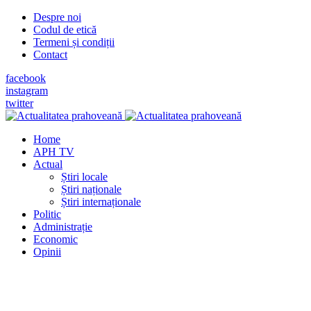
Despre noi
Codul de etică
Termeni și condiții
Contact
facebook
instagram
twitter
Home
APH TV
Actual
Știri locale
Știri naționale
Știri internaționale
Politic
Administrație
Economic
Opinii