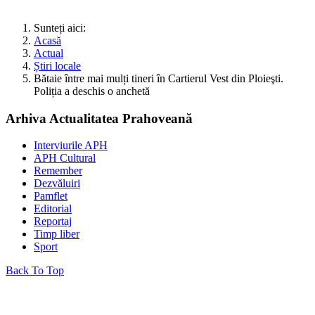
Sunteți aici:
Acasă
Actual
Știri locale
Bătaie între mai mulți tineri în Cartierul Vest din Ploieşti.
Poliția a deschis o anchetă
Arhiva Actualitatea Prahoveană
Interviurile APH
APH Cultural
Remember
Dezvăluiri
Pamflet
Editorial
Reportaj
Timp liber
Sport
Back To Top