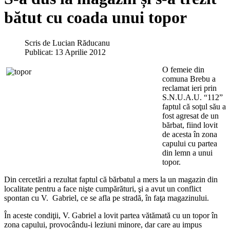
bătut cu coada unui topor
Scris de
Lucian Răducanu
Publicat: 13 Aprilie 2012
O femeie din
comuna Brebu a
reclamat ieri prin
S.N.U.A.U. “112”
faptul că soţul său a
fost agresat de un
bărbat, fiind lovit
de acesta în zona
capului cu partea
din lemn a unui
topor.
Din cercetări a rezultat faptul că bărbatul a mers la un magazin din
localitate pentru a face nişte cumpărături, şi a avut un conflict
spontan cu V. Gabriel, ce se afla pe stradă, în faţa magazinului.
În aceste condiţii, V. Gabriel a lovit partea vătămată cu un topor în
zona capului, provocându-i leziuni minore, dar care au impus