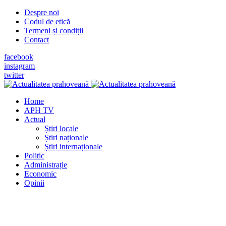
Despre noi
Codul de etică
Termeni și condiții
Contact
facebook
instagram
twitter
Home
APH TV
Actual
Știri locale
Știri naționale
Știri internaționale
Politic
Administrație
Economic
Opinii