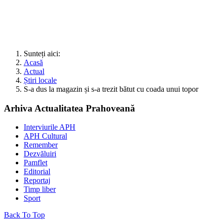
Sunteți aici:
Acasă
Actual
Știri locale
S-a dus la magazin și s-a trezit bătut cu coada unui topor
Arhiva Actualitatea Prahoveană
Interviurile APH
APH Cultural
Remember
Dezvăluiri
Pamflet
Editorial
Reportaj
Timp liber
Sport
Back To Top