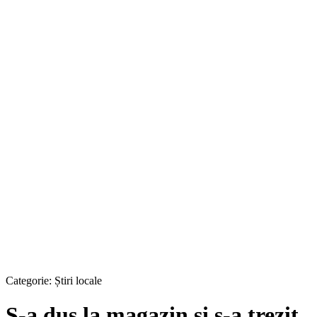
Categorie:
Știri locale
S-a dus la magazin și s-a trezit