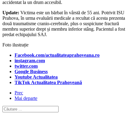
accidentat la un drum accesibil.
Update:
Victima este un bărbat în vârstă de 55 ani. Potrivit ISU
Prahova, în urma evaluării medicale a recultat că acesta prezenta
două traumatisme cranio-cerebrale, plus o suspiciune fractură
membru superior drept și membru inferior stâng. Pacientul a fost
predat echipajului SAJ.
Foto ilustrație
Facebook.com/actualitateaprahoveana.ro
instagram.com
twitter.com
Google Business
Youtube Actualitatea
TikTok Actualitatea Prahoveană
Prec
Mai departe