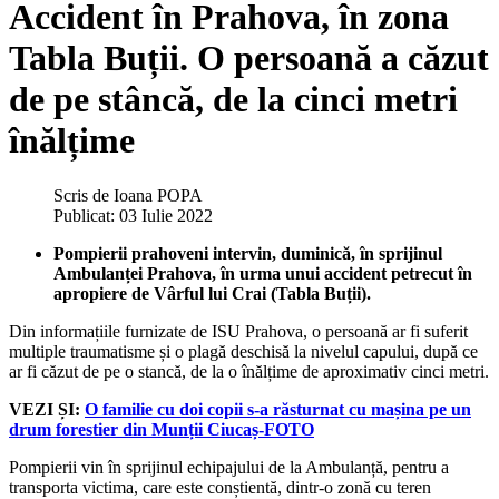
Accident în Prahova, în zona
Tabla Buții. O persoană a căzut
de pe stâncă, de la cinci metri
înălțime
Scris de
Ioana POPA
Publicat: 03 Iulie 2022
Pompierii prahoveni intervin, duminică, în sprijinul
Ambulanței Prahova, în urma unui accident petrecut în
apropiere de Vârful lui Crai (Tabla Buții).
Din informațiile furnizate de ISU Prahova, o persoană ar fi suferit
multiple traumatisme și o plagă deschisă la nivelul capului, după ce
ar fi căzut de pe o stancă, de la o înălțime de aproximativ cinci metri.
VEZI ȘI:
O familie cu doi copii s-a răsturnat cu mașina pe un
drum forestier din Munții Ciucaș-FOTO
Pompierii vin în sprijinul echipajului de la Ambulanță, pentru a
transporta victima, care este conștientă, dintr-o zonă cu teren