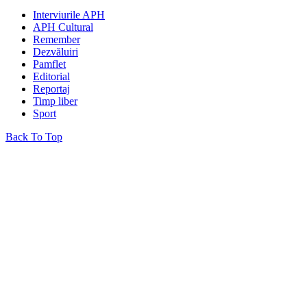
Interviurile APH
APH Cultural
Remember
Dezvăluiri
Pamflet
Editorial
Reportaj
Timp liber
Sport
Back To Top