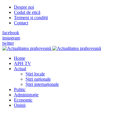
Despre noi
Codul de etică
Termeni și condiții
Contact
facebook
instagram
twitter
Home
APH TV
Actual
Știri locale
Știri naționale
Știri internaționale
Politic
Administrație
Economic
Opinii