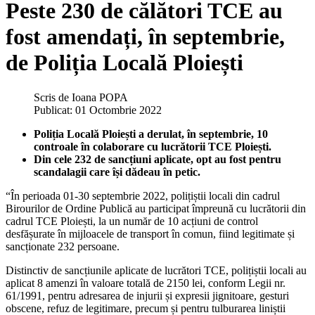
Peste 230 de călători TCE au
fost amendați, în septembrie,
de Poliția Locală Ploiești
Scris de
Ioana POPA
Publicat: 01 Octombrie 2022
Poliția Locală Ploiești a derulat, în septembrie, 10
controale în colaborare cu lucrătorii TCE Ploiești.
Din cele 232 de sancțiuni aplicate, opt au fost pentru
scandalagii care își dădeau în petic.
“În perioada 01-30 septembrie 2022, polițiștii locali din cadrul
Birourilor de Ordine Publică au participat împreună cu lucrătorii din
cadrul TCE Ploiești, la un număr de 10 acțiuni de control
desfășurate în mijloacele de transport în comun, fiind legitimate și
sancționate 232 persoane.
Distinctiv de sancțiunile aplicate de lucrători TCE, polițiștii locali au
aplicat 8 amenzi în valoare totală de 2150 lei, conform Legii nr.
61/1991, pentru adresarea de injurii și expresii jignitoare, gesturi
obscene, refuz de legitimare, precum și pentru tulburarea liniștii