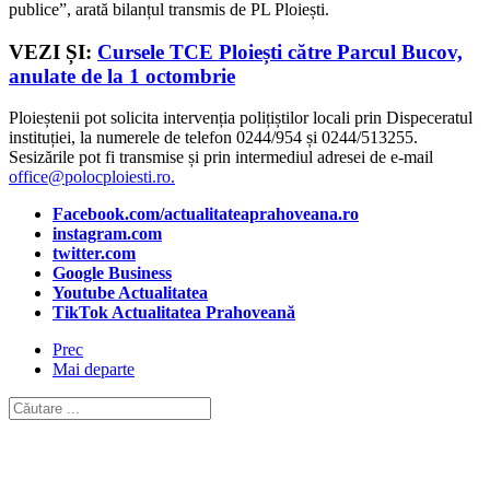
publice”, arată bilanțul transmis de PL Ploiești.
VEZI ȘI:
Cursele
TCE Ploiești
către Parcul Bucov,
anulate de la 1 octombrie
Ploieștenii pot solicita intervenția polițiștilor locali prin Dispeceratul
instituției, la numerele de telefon 0244/954 și 0244/513255.
Sesizările pot fi transmise și prin intermediul adresei de e-mail
office@polocploiesti.ro
.
Facebook.com/actualitateaprahoveana.ro
instagram.com
twitter.com
Google Business
Youtube Actualitatea
TikTok Actualitatea Prahoveană
Prec
Mai departe