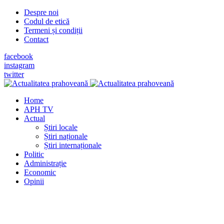
Despre noi
Codul de etică
Termeni și condiții
Contact
facebook
instagram
twitter
Home
APH TV
Actual
Știri locale
Știri naționale
Știri internaționale
Politic
Administrație
Economic
Opinii