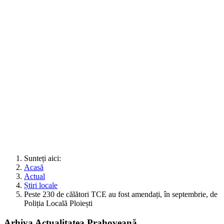
Sunteți aici:
Acasă
Actual
Știri locale
Peste 230 de călători TCE au fost amendați, în septembrie, de
Poliția Locală Ploiești
Arhiva Actualitatea Prahoveană