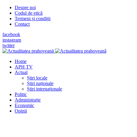
Despre noi
Codul de etică
Termeni și condiții
Contact
facebook
instagram
twitter
Home
APH TV
Actual
Știri locale
Știri naționale
Știri internaționale
Politic
Administrație
Economic
Opinii