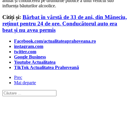
anulat și conducerea pe drumurile publice a unui vehicul sub
influența băuturilor alcoolice.
Citiți și:
Bărbat în vârstă de 33 de ani, din Măneciu,
reținut pentru 24 de ore. Conducătorul auto era
beat și nu avea permis
Facebook.com/actualitateaprahoveana.ro
instagram.com
twitter.com
Google Business
Youtube Actualitatea
TikTok Actualitatea Prahoveană
Prec
Mai departe