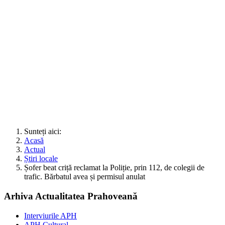
Sunteți aici:
Acasă
Actual
Știri locale
Șofer beat criță reclamat la Poliție, prin 112, de colegii de
trafic. Bărbatul avea și permisul anulat
Arhiva Actualitatea Prahoveană
Interviurile APH
APH Cultural