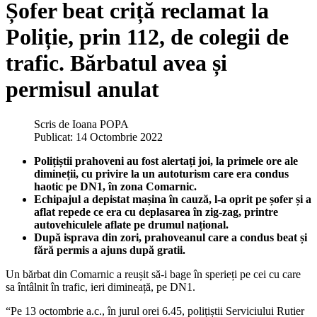
Șofer beat criță reclamat la
Poliție, prin 112, de colegii de
trafic. Bărbatul avea și
permisul anulat
Scris de
Ioana POPA
Publicat: 14 Octombrie 2022
Polițiștii prahoveni au fost alertați joi, la primele ore ale
dimineții, cu privire la un autoturism care era condus
haotic pe DN1, în zona Comarnic.
Echipajul a depistat mașina în cauză, l-a oprit pe șofer și a
aflat repede ce era cu deplasarea în zig-zag, printre
autovehiculele aflate pe drumul național.
După isprava din zori, prahoveanul care a condus beat și
fără permis a ajuns după gratii.
Un bărbat din Comarnic a reușit să-i bage în sperieți pe cei cu care
sa întâlnit în trafic, ieri dimineață, pe DN1.
“Pe 13 octombrie a.c., în jurul orei 6.45, polițiștii Serviciului Rutier