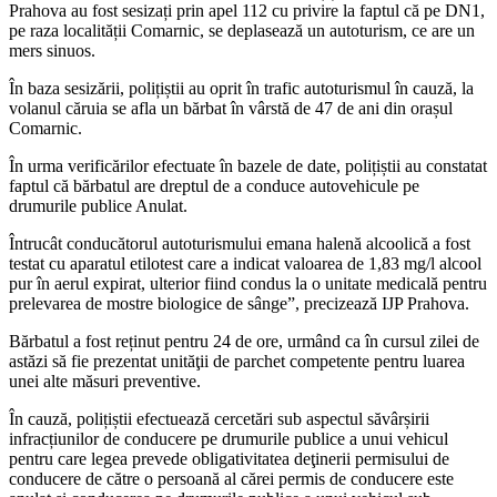
Prahova au fost sesizați prin apel 112 cu privire la faptul că pe DN1,
pe raza localității Comarnic, se deplasează un autoturism, ce are un
mers sinuos.
În baza sesizării, polițiștii au oprit în trafic autoturismul în cauză, la
volanul căruia se afla un bărbat în vârstă de 47 de ani din orașul
Comarnic.
În urma verificărilor efectuate în bazele de date, polițiștii au constatat
faptul că bărbatul are dreptul de a conduce autovehicule pe
drumurile publice Anulat.
Întrucât conducătorul autoturismului emana halenă alcoolică a fost
testat cu aparatul etilotest care a indicat valoarea de 1,83 mg/l alcool
pur în aerul expirat, ulterior fiind condus la o unitate medicală pentru
prelevarea de mostre biologice de sânge”, precizează IJP Prahova.
Bărbatul a fost reținut pentru 24 de ore, urmând ca în cursul zilei de
astăzi să fie prezentat unităţii de parchet competente pentru luarea
unei alte măsuri preventive.
În cauză, polițiștii efectuează cercetări sub aspectul săvârșirii
infracțiunilor de conducere pe drumurile publice a unui vehicul
pentru care legea prevede obligativitatea deţinerii permisului de
conducere de către o persoană al cărei permis de conducere este