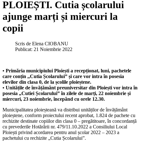
PLOIEȘTI. Cutia școlarului
ajunge marți și miercuri la
copii
Scris de
Elena CIOBANU
Publicat: 21 Noiembrie 2022
• Primăria municipiului Ploiești a recepționat, luni, pachetele
care conțin ,,Cutia Școlarului” și care vor intra în posesia
elevilor din clasa 0, de la școlile ploieștene.
• Unitățile de învățământ preuniversitar din Ploiești vor intra în
posesia „Cutiei Școlarului” în zilele de marți, 22 noiembrie și
miercuri, 23 noiembrie, începând cu orele 12.30.
Municipalitatea ploieșteană va distribui unităților de învățământ
ploieștene, conform proiectului recent aprobat, 1.824 de pachete cu
rechizite destinate copiilor din clasa 0 – pregătitoare, în concordanță
cu prevederile Hotărârii nr. 479/11.10.2022 a Consiliului Local
Ploiești privind acordarea pentru anul școlar 2022 – 2023 a
pachetului cu rechizite „Cutia Școlarului”.