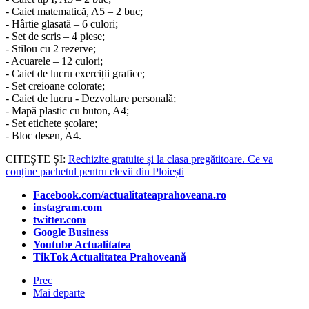
- Caiet matematică, A5 – 2 buc;
- Hârtie glasată – 6 culori;
- Set de scris – 4 piese;
- Stilou cu 2 rezerve;
- Acuarele – 12 culori;
- Caiet de lucru exerciții grafice;
- Set creioane colorate;
- Caiet de lucru - Dezvoltare personală;
- Mapă plastic cu buton, A4;
- Set etichete școlare;
- Bloc desen, A4.
CITEȘTE ȘI:
Rechizite gratuite și la clasa pregătitoare. Ce va
conține pachetul pentru elevii din Ploiești
Facebook.com/actualitateaprahoveana.ro
instagram.com
twitter.com
Google Business
Youtube Actualitatea
TikTok Actualitatea Prahoveană
Prec
Mai departe