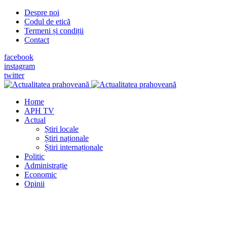
Despre noi
Codul de etică
Termeni și condiții
Contact
facebook
instagram
twitter
Home
APH TV
Actual
Știri locale
Știri naționale
Știri internaționale
Politic
Administrație
Economic
Opinii