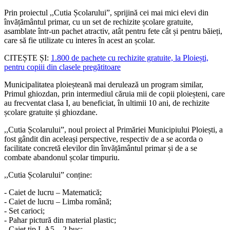
Prin proiectul ,,Cutia Școlarului”, sprijină cei mai mici elevi din
învățământul primar, cu un set de rechizite școlare gratuite,
asamblate într-un pachet atractiv, atât pentru fete cât și pentru băieți,
care să fie utilizate cu interes în acest an școlar.
CITEȘTE ȘI:
1.800 de pachete cu rechizite gratuite, la Ploiești,
pentru copiii din clasele pregătitoare
Municipalitatea ploieșteană mai derulează un program similar,
Primul ghiozdan, prin intermediul căruia mii de copii ploieșteni, care
au frecventat clasa I, au beneficiat, în ultimii 10 ani, de rechizite
școlare gratuite și ghiozdane.
,,Cutia Școlarului”, noul proiect al Primăriei Municipiului Ploiești, a
fost gândit din aceleași perspective, respectiv de a se acorda o
facilitate concretă elevilor din învățământul primar și de a se
combate abandonul școlar timpuriu.
,,Cutia Școlarului” conține:
- Caiet de lucru – Matematică;
- Caiet de lucru – Limba română;
- Set carioci;
- Pahar pictură din material plastic;
- Caiet tip I, A5 – 2 buc;