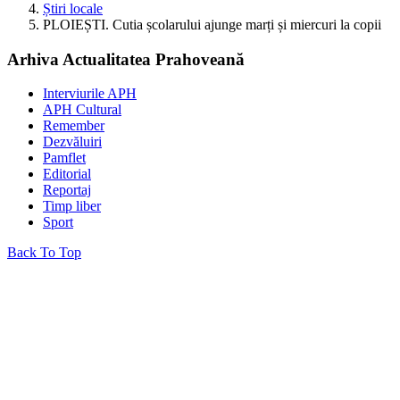
Știri locale
PLOIEȘTI. Cutia școlarului ajunge marți și miercuri la copii
Arhiva Actualitatea Prahoveană
Interviurile APH
APH Cultural
Remember
Dezvăluiri
Pamflet
Editorial
Reportaj
Timp liber
Sport
Back To Top