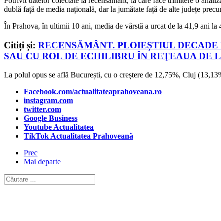
Potrivit datelor colectate la recensământ, la care face trimitere o analiz
dublă față de media națională, dar la jumătate față de alte județe pr
În Prahova, în ultimii 10 ani, media de vârstă a urcat de la 41,9 ani la 
Citiți și:
RECENSĂMÂNT. PLOIEȘTIUL DECADE 
SAU CU ROL DE ECHILIBRU ÎN REŢEAUA DE 
La polul opus se află București, cu o creștere de 12,75%, Cluj (13,13
Facebook.com/actualitateaprahoveana.ro
instagram.com
twitter.com
Google Business
Youtube Actualitatea
TikTok Actualitatea Prahoveană
Prec
Mai departe