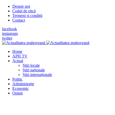
Despre noi
Codul de etică
Termeni și condiții
Contact
facebook
instagram
twitter
Home
APH TV
Actual
Știri locale
Știri naționale
Știri internaționale
Politic
Administrație
Economic
Opinii