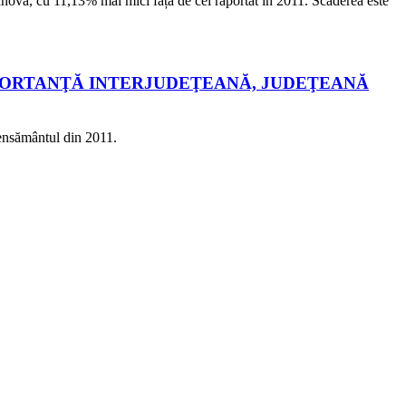
rahova, cu 11,13% mai mici față de cel raportat în 2011. Scăderea este
MPORTANŢĂ INTERJUDEŢEANĂ, JUDEŢEANĂ
censământul din 2011.