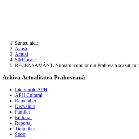
Sunteți aici:
Acasă
Actual
Știri locale
RECENSĂMÂNT. Numărul copiilor din Prahova a scăzut cu pe
Arhiva Actualitatea Prahoveană
Interviurile APH
APH Cultural
Remember
Dezvăluiri
Pamflet
Editorial
Reportaj
Timp liber
Sport