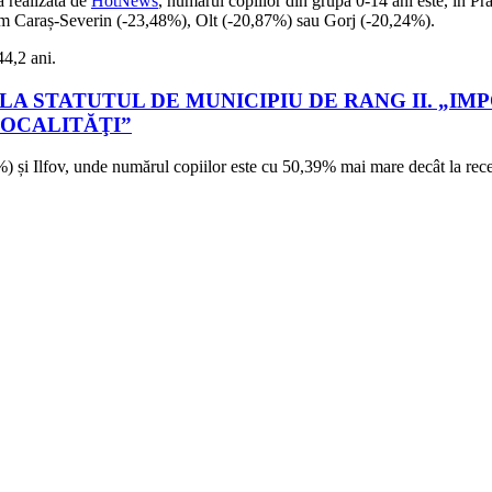
ă realizată de
HotNews
, numărul copiilor din grupa 0-14 ani este, în P
ecum Caraș-Severin (-23,48%), Olt (-20,87%) sau Gorj (-20,24%).
44,2 ani.
LA STATUTUL DE MUNICIPIU DE RANG II. „I
LOCALITĂŢI”
%) și Ilfov, unde numărul copiilor este cu 50,39% mai mare decât la re