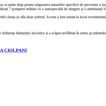
a cu puțin timp pentru asigurarea masurilor specifice de prevenire a inc
bilizați 7 pompieri militari cu o autospecială de stingere și o ambulan
ul căruia se afla doar șoferul. Acesta a fost asistat la locul evenimentul
ub influența băuturilor alcoolice și a scăpat nevîtîmat în urma accidentulu
A CIOLPANI