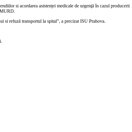
endiilor si acordarea asistenței medicale de urgenţă în cazul producerii
ță SMURD.
ui si refuză transportul la spital”, a precizat ISU Prahova.
i.