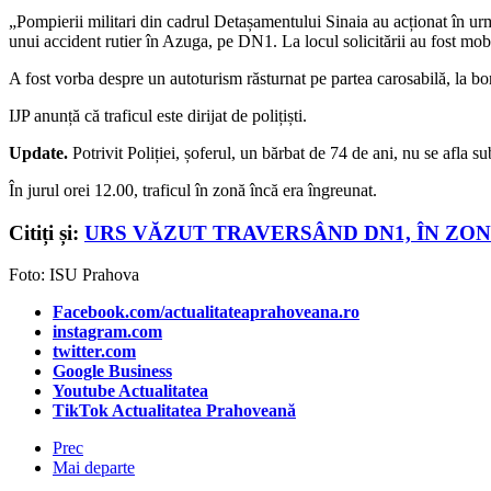
„Pompierii militari din cadrul Detașamentului Sinaia au acționat în urm
unui accident rutier în Azuga, pe DN1. La locul solicitării au fost mo
A fost vorba despre un autoturism răsturnat pe partea carosabilă, la bord
IJP anunță că traficul este dirijat de polițiști.
Update.
Potrivit Poliției, șoferul, un bărbat de 74 de ani, nu se afla s
În jurul orei 12.00, traficul în zonă încă era îngreunat.
Citiți și:
URS VĂZUT TRAVERSÂND DN1, ÎN ZON
Foto: ISU Prahova
Facebook.com/actualitateaprahoveana.ro
instagram.com
twitter.com
Google Business
Youtube Actualitatea
TikTok Actualitatea Prahoveană
Prec
Mai departe