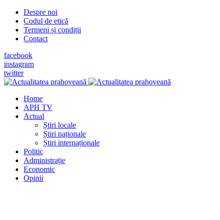
Despre noi
Codul de etică
Termeni și condiții
Contact
facebook
instagram
twitter
Home
APH TV
Actual
Știri locale
Știri naționale
Știri internaționale
Politic
Administrație
Economic
Opinii