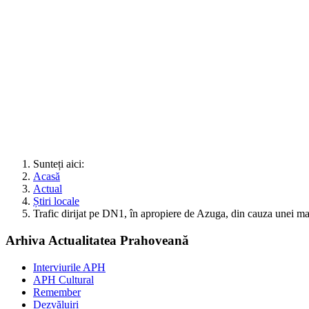
Sunteți aici:
Acasă
Actual
Știri locale
Trafic dirijat pe DN1, în apropiere de Azuga, din cauza unei maș
Arhiva Actualitatea Prahoveană
Interviurile APH
APH Cultural
Remember
Dezvăluiri