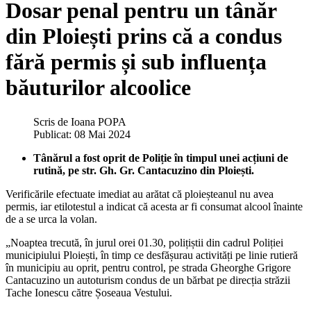
Dosar penal pentru un tânăr
din Ploiești prins că a condus
fără permis și sub influența
băuturilor alcoolice
Scris de
Ioana POPA
Publicat: 08 Mai 2024
Tânărul a fost oprit de Poliție în timpul unei acțiuni de
rutină, pe str. Gh. Gr. Cantacuzino din Ploiești.
Verificările efectuate imediat au arătat că ploieșteanul nu avea
permis, iar etilotestul a indicat că acesta ar fi consumat alcool înainte
de a se urca la volan.
„Noaptea trecută, în jurul orei 01.30, polițiștii din cadrul Poliției
municipiului Ploiești, în timp ce desfășurau activități pe linie rutieră
în municipiu au oprit, pentru control, pe strada Gheorghe Grigore
Cantacuzino un autoturism condus de un bărbat pe direcția străzii
Tache Ionescu către Șoseaua Vestului.