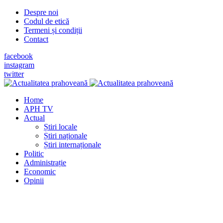
Despre noi
Codul de etică
Termeni și condiții
Contact
facebook
instagram
twitter
Home
APH TV
Actual
Știri locale
Știri naționale
Știri internaționale
Politic
Administrație
Economic
Opinii