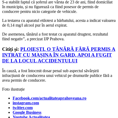
S-a stabilit faptul că șoferul are vârsta de 23 de ani, fiind domiciliat
în municipiu, și nu figurează ca fiind posesor de permis de
conducere pentru nicio categorie de vehicule.
La testarea cu aparatul etilotest a bărbatului, acesta a indicat valoarea
de 0,14 mg/l alcool pur în aerul expirat.
De asemenea, tânărul a fost testat cu aparatul drugtest, rezultatul
fiind negativ”, a precizat IJP Prahova.
Citiți și:
PLOIEȘTI. O TÂNĂRĂ FĂRĂ PERMIS A
INTRAT CU MAȘINA ÎN GARD, APOI A FUGIT
DE LA LOCUL ACCIDENTULUI
În cauză, a fost întocmit dosar penal sub aspectul săvârșirii
infracțiunii de conducerea unui vehicul pe drumurile publice fără a
avea permis de conducere.
Foto ilustrație
Facebook.com/actualitateaprahoveana.ro
instagram.com
twitter.com
Google Business
Youtube Actualitatea