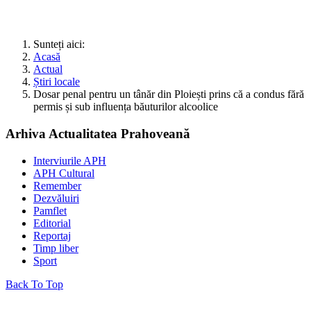
Sunteți aici:
Acasă
Actual
Știri locale
Dosar penal pentru un tânăr din Ploiești prins că a condus fără
permis și sub influența băuturilor alcoolice
Arhiva Actualitatea Prahoveană
Interviurile APH
APH Cultural
Remember
Dezvăluiri
Pamflet
Editorial
Reportaj
Timp liber
Sport
Back To Top