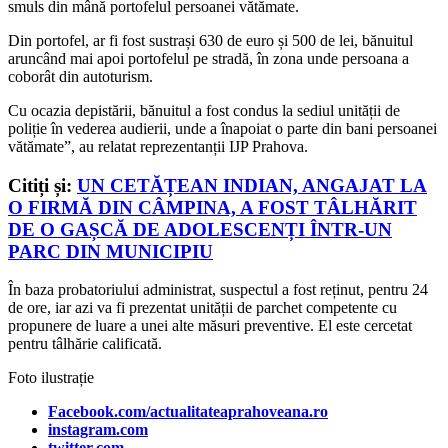
smuls din mână portofelul persoanei vătămate.
Din portofel, ar fi fost sustrași 630 de euro și 500 de lei, bănuitul
aruncând mai apoi portofelul pe stradă, în zona unde persoana a
coborât din autoturism.
Cu ocazia depistării, bănuitul a fost condus la sediul unității de
poliție în vederea audierii, unde a înapoiat o parte din bani persoanei
vătămate”, au relatat reprezentanții IJP Prahova.
Citiți și:
UN CETĂȚEAN INDIAN, ANGAJAT LA
O FIRMĂ DIN CÂMPINA, A FOST TÂLHĂRIT
DE O GAȘCĂ DE ADOLESCENȚI ÎNTR-UN
PARC DIN MUNICIPIU
În baza probatoriului administrat, suspectul a fost reținut, pentru 24
de ore, iar azi va fi prezentat unității de parchet competente cu
propunere de luare a unei alte măsuri preventive. El este cercetat
pentru tâlhărie calificată.
Foto ilustrație
Facebook.com/actualitateaprahoveana.ro
instagram.com
twitter.com