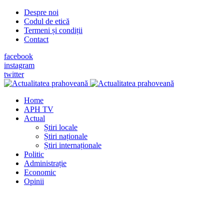
Despre noi
Codul de etică
Termeni și condiții
Contact
facebook
instagram
twitter
Home
APH TV
Actual
Știri locale
Știri naționale
Știri internaționale
Politic
Administrație
Economic
Opinii