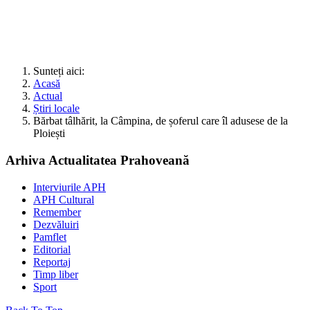
Sunteți aici:
Acasă
Actual
Știri locale
Bărbat tâlhărit, la Câmpina, de șoferul care îl adusese de la
Ploiești
Arhiva Actualitatea Prahoveană
Interviurile APH
APH Cultural
Remember
Dezvăluiri
Pamflet
Editorial
Reportaj
Timp liber
Sport