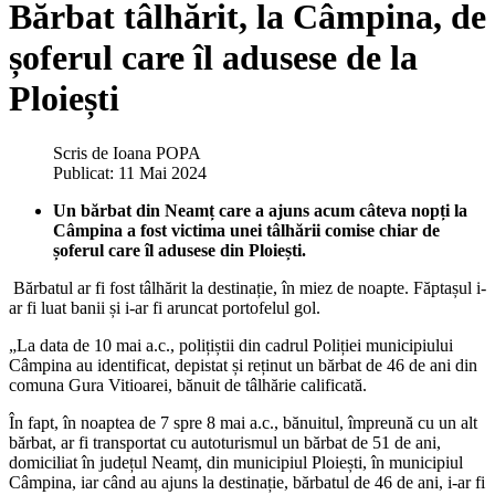
Bărbat tâlhărit, la Câmpina, de
șoferul care îl adusese de la
Ploiești
Scris de
Ioana POPA
Publicat: 11 Mai 2024
Un bărbat din Neamț care a ajuns acum câteva nopți la
Câmpina a fost victima unei tâlhării comise chiar de
șoferul care îl adusese din Ploiești.
Bărbatul ar fi fost tâlhărit la destinație, în miez de noapte. Făptașul i-
ar fi luat banii și i-ar fi aruncat portofelul gol.
„La data de 10 mai a.c., polițiștii din cadrul Poliției municipiului
Câmpina au identificat, depistat și reținut un bărbat de 46 de ani din
comuna Gura Vitioarei, bănuit de tâlhărie calificată.
În fapt, în noaptea de 7 spre 8 mai a.c., bănuitul, împreună cu un alt
bărbat, ar fi transportat cu autoturismul un bărbat de 51 de ani,
domiciliat în județul Neamț, din municipiul Ploiești, în municipiul
Câmpina, iar când au ajuns la destinație, bărbatul de 46 de ani, i-ar fi