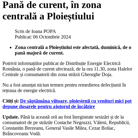
Pană de curent, în zona
centrală a Ploieștiului
Scris de
Ioana POPA
Publicat: 06 Octombrie 2024
Zona centrală a Ploieștiului este afectată, duminică, de o
pană majoră de curent.
Potrivit informațiilor publicat de Distribuție Energie Electrică
România, o pană de curent afectează, de la ora 11.30, zona Halelor
Centrale și consumatorii din zona străzii Gheorghe Doja.
Nu a fost anunțat niciun termen pentru remedierea defecțiunii în
rețeaua de energie electrică.
Citiți și:
De săptămâna viitoare, ploieștenii cu venituri mici pot
depune dosarele pentru ajutorul de încălzire
Update.
Până la această oră au fost înregistrate sesizări și de la
consumatori de pe străzile Costache Negruzzi, Văleni, Republicii,
Constantin Brezeanu, General Vasile Milea, Cezar Boliac,
Brâncoveanu Vodă.