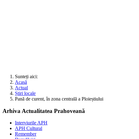
Sunteți aici:
Acasă
Actual
Știri locale
Pană de curent, în zona centrală a Ploieștiului
Arhiva Actualitatea Prahoveană
Interviurile APH
APH Cultural
Remember