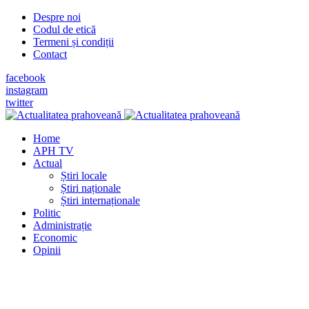
Despre noi
Codul de etică
Termeni și condiții
Contact
facebook
instagram
twitter
Home
APH TV
Actual
Știri locale
Știri naționale
Știri internaționale
Politic
Administrație
Economic
Opinii